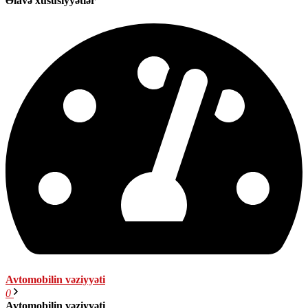
Əlavə xüsusiyyətlər
Avtomobilin vəziyyəti
0
Avtomobilin vəziyyəti