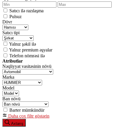
Satıcı ilə razılaşma
Pulsuz
Dövr
Satıcı tipi
Yalnız şəkil ilə
Yalnız premium əşyalar
Telefon nömrəsi ilə
Atributlar
Nəqliyyat vasitəsinin növü
Marka
Model
Ban növü
Barter mümkündür
Daha çox filtr göstərin
Axtarış