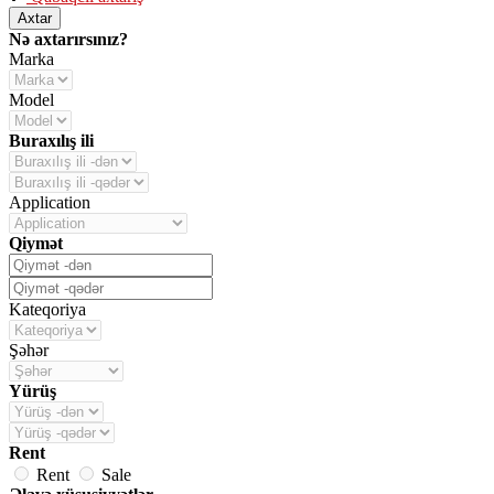
Axtar
Nə axtarırsınız?
Marka
Model
Buraxılış ili
Application
Qiymət
Kateqoriya
Şəhər
Yürüş
Rent
Rent
Sale