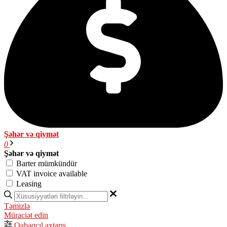
Şəhər və qiymət
0
Şəhər və qiymət
Barter mümkündür
VAT invoice available
Leasing
Təmizlə
Müraciət edin
Qabaqcıl axtarış