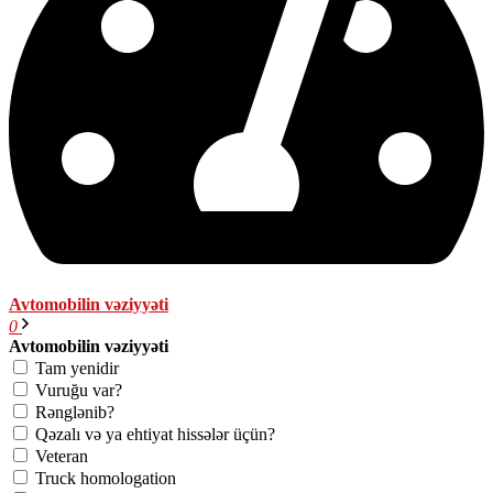
Avtomobilin vəziyyəti
0
Avtomobilin vəziyyəti
Tam yenidir
Vuruğu var?
Rənglənib?
Qəzalı və ya ehtiyat hissələr üçün?
Veteran
Truck homologation