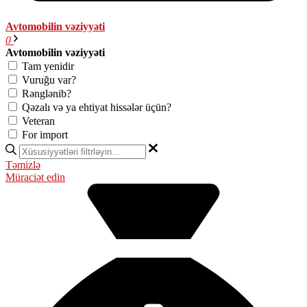
Avtomobilin vəziyyəti
0
Avtomobilin vəziyyəti
Tam yenidir
Vuruğu var?
Rənglənib?
Qəzalı və ya ehtiyat hissələr üçün?
Veteran
For import
Təmizlə
Müraciət edin