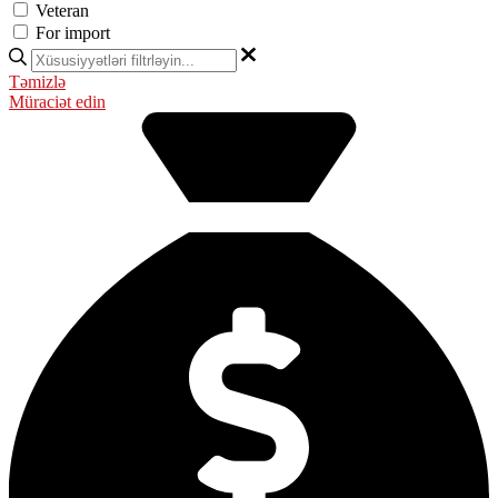
Veteran
For import
Təmizlə
Müraciət edin