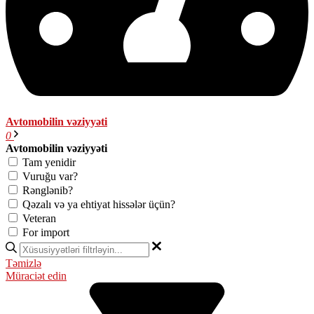
Avtomobilin vəziyyəti
0
Avtomobilin vəziyyəti
Tam yenidir
Vuruğu var?
Rənglənib?
Qəzalı və ya ehtiyat hissələr üçün?
Veteran
For import
Təmizlə
Müraciət edin