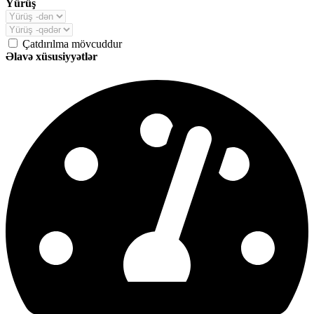
Yürüş
Çatdırılma mövcuddur
Əlavə xüsusiyyətlər