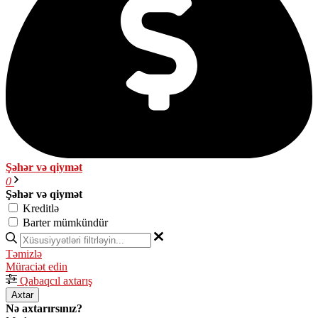
Şəhər və qiymət
0
Şəhər və qiymət
Kreditlə
Barter mümkündür
Təmizlə
Müraciət edin
Qabaqcıl axtarış
Axtar
Nə axtarırsınız?