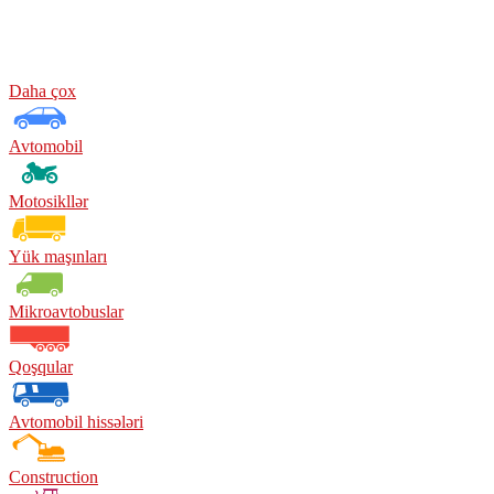
Daha çox
Avtomobil
Motosikllər
Yük maşınları
Mikroavtobuslar
Qoşqular
Avtomobil hissələri
Construction