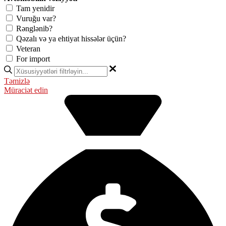
Tam yenidir
Vuruğu var?
Rənglənib?
Qəzalı və ya ehtiyat hissələr üçün?
Veteran
For import
Təmizlə
Müraciət edin