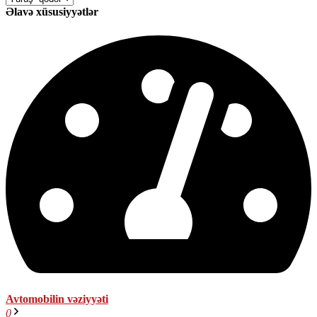
Əlavə xüsusiyyətlər
Avtomobilin vəziyyəti
0