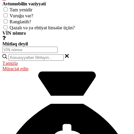
Avtomobilin vəziyyəti
Tam yenidir
Vuruğu var?
Rənglənib?
Qəzalı və ya ehtiyat hissələr üçün?
VİN nömrə
Mütləq deyil
Təmizlə
Müraciət edin