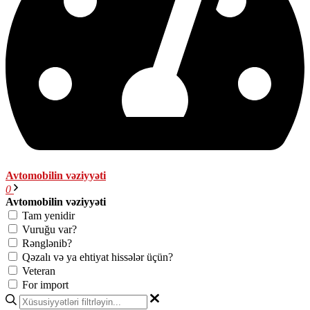
Avtomobilin vəziyyəti
0
Avtomobilin vəziyyəti
Tam yenidir
Vuruğu var?
Rənglənib?
Qəzalı və ya ehtiyat hissələr üçün?
Veteran
For import