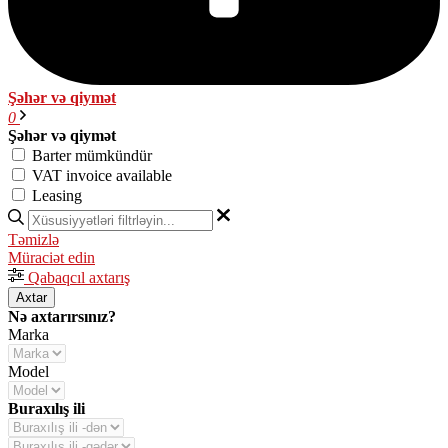
Şəhər və qiymət
0
Şəhər və qiymət
Barter mümkündür
VAT invoice available
Leasing
Təmizlə
Müraciət edin
Qabaqcıl axtarış
Axtar
Nə axtarırsınız?
Marka
Model
Buraxılış ili