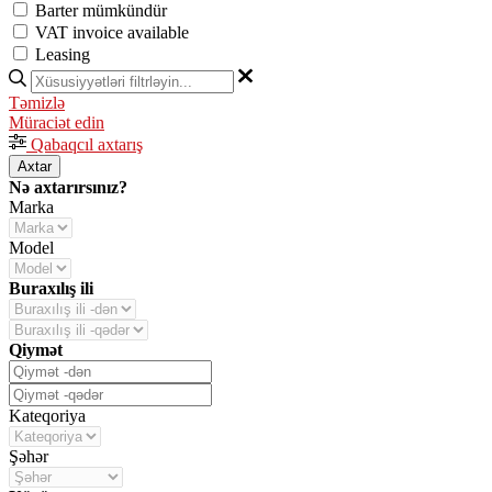
Barter mümkündür
VAT invoice available
Leasing
Təmizlə
Müraciət edin
Qabaqcıl axtarış
Axtar
Nə axtarırsınız?
Marka
Model
Buraxılış ili
Qiymət
Kateqoriya
Şəhər