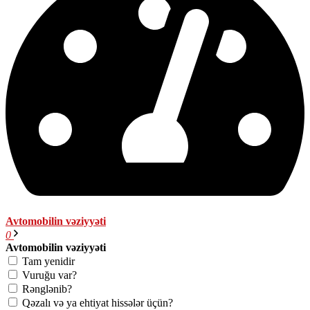
Avtomobilin vəziyyəti
0
Avtomobilin vəziyyəti
Tam yenidir
Vuruğu var?
Rənglənib?
Qəzalı və ya ehtiyat hissələr üçün?