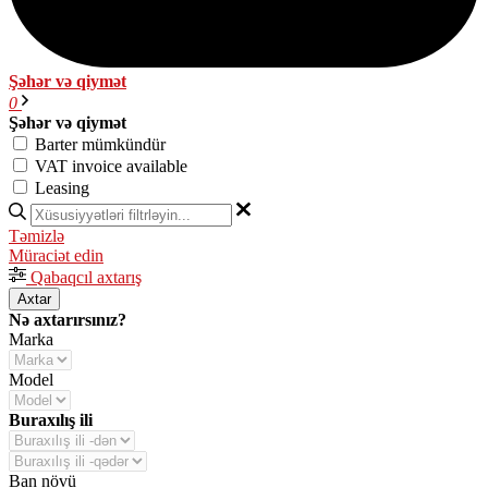
Şəhər və qiymət
0
Şəhər və qiymət
Barter mümkündür
VAT invoice available
Leasing
Təmizlə
Müraciət edin
Qabaqcıl axtarış
Axtar
Nə axtarırsınız?
Marka
Model
Buraxılış ili
Ban növü