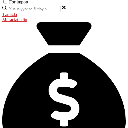
For import
Təmizlə
Müraciət edin