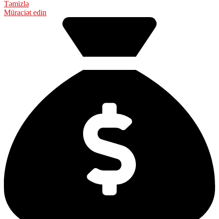
Təmizlə
Müraciət edin