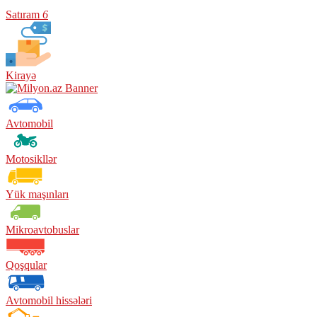
Satıram
6
Kirayə
Avtomobil
Motosikllər
Yük maşınları
Mikroavtobuslar
Qoşqular
Avtomobil hissələri