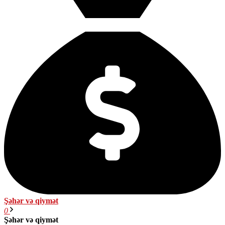
Şəhər və qiymət
0
Şəhər və qiymət