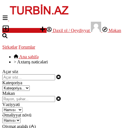
Elan yerləşdirin
Daxil ol / Qeydiyyat
Məkan
Şirkətlər
Forumlar
Ana səhifə
>
Axtarış nəticələri
Açar söz
Kateqoriya
Məkan
Vəziyyəti
Əməliyyat növü
Qiymət aralığı (₼)