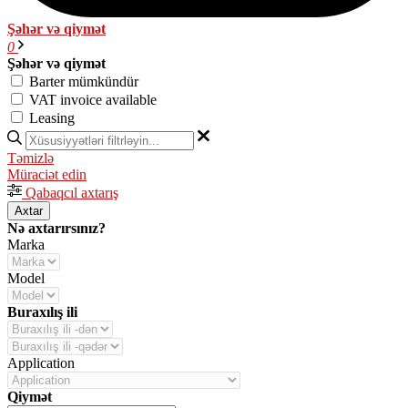
Şəhər və qiymət
0
Şəhər və qiymət
Barter mümkündür
VAT invoice available
Leasing
Təmizlə
Müraciət edin
Qabaqcıl axtarış
Axtar
Nə axtarırsınız?
Marka
Model
Buraxılış ili
Application
Qiymət