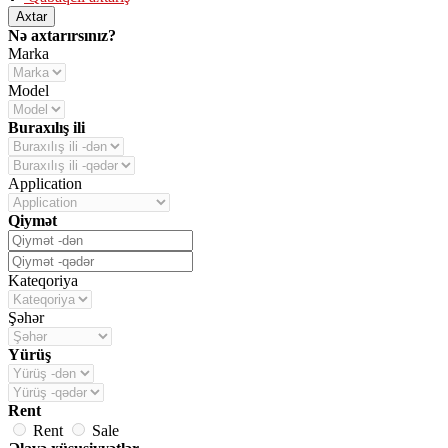
Axtar
Nə axtarırsınız?
Marka
Model
Buraxılış ili
Application
Qiymət
Kateqoriya
Şəhər
Yürüş
Rent
Rent
Sale