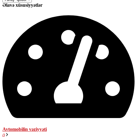
Əlavə xüsusiyyətlər
Avtomobilin vəziyyəti
0