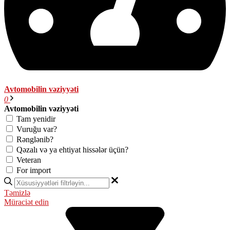
Avtomobilin vəziyyəti
0
Avtomobilin vəziyyəti
Tam yenidir
Vuruğu var?
Rənglənib?
Qəzalı və ya ehtiyat hissələr üçün?
Veteran
For import
Təmizlə
Müraciət edin