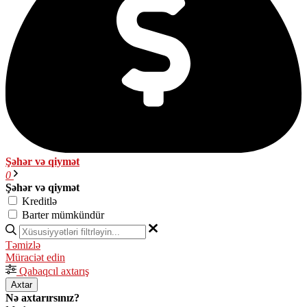
Şəhər və qiymət
0
Şəhər və qiymət
Kreditlə
Barter mümkündür
Təmizlə
Müraciət edin
Qabaqcıl axtarış
Axtar
Nə axtarırsınız?