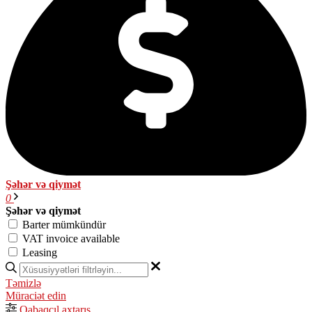
Şəhər və qiymət
0
Şəhər və qiymət
Barter mümkündür
VAT invoice available
Leasing
Təmizlə
Müraciət edin
Qabaqcıl axtarış