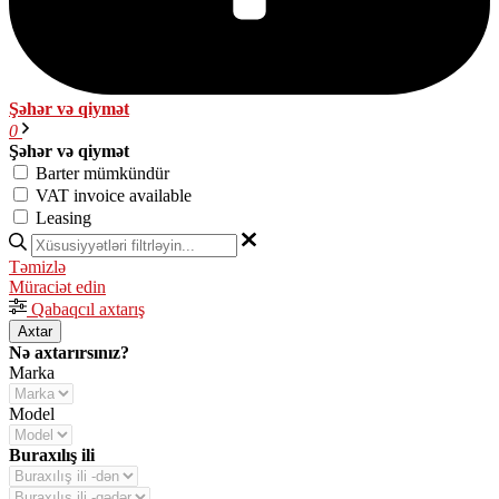
Şəhər və qiymət
0
Şəhər və qiymət
Barter mümkündür
VAT invoice available
Leasing
Təmizlə
Müraciət edin
Qabaqcıl axtarış
Axtar
Nə axtarırsınız?
Marka
Model
Buraxılış ili