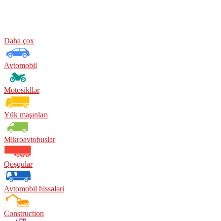
Daha çox
Avtomobil
Motosikllər
Yük maşınları
Mikroavtobuslar
Qoşqular
Avtomobil hissələri
Construction