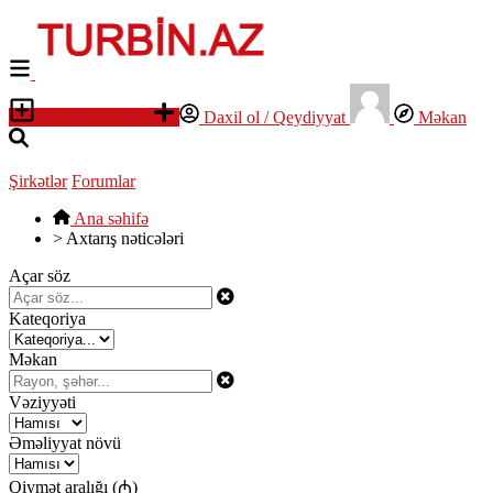
Elan yerləşdirin
Daxil ol / Qeydiyyat
Məkan
Şirkətlər
Forumlar
Ana səhifə
>
Axtarış nəticələri
Açar söz
Kateqoriya
Məkan
Vəziyyəti
Əməliyyat növü
Qiymət aralığı (₼)