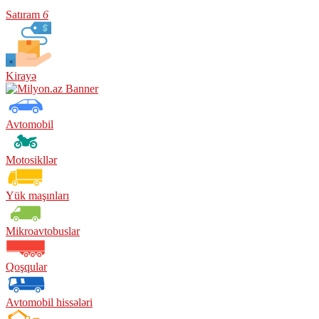
Satıram
6
Kirayə
Avtomobil
Motosikllər
Yük maşınları
Mikroavtobuslar
Qoşqular
Avtomobil hissələri