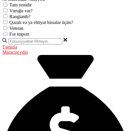
Tam yenidir
Vuruğu var?
Rənglənib?
Qəzalı və ya ehtiyat hissələr üçün?
Veteran
For import
Təmizlə
Müraciət edin