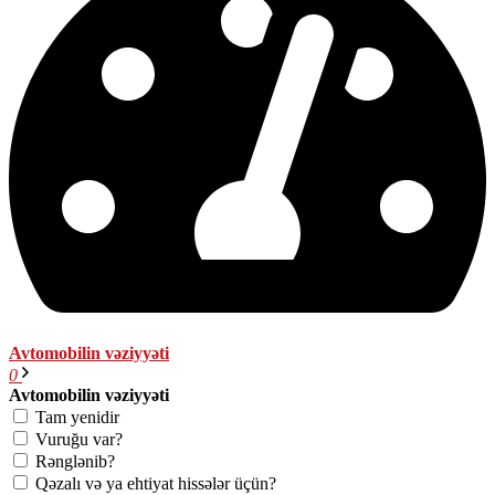
Avtomobilin vəziyyəti
0
Avtomobilin vəziyyəti
Tam yenidir
Vuruğu var?
Rənglənib?
Qəzalı və ya ehtiyat hissələr üçün?