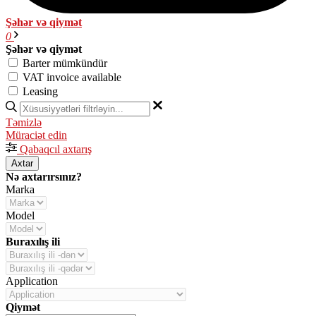
Şəhər və qiymət
0
Şəhər və qiymət
Barter mümkündür
VAT invoice available
Leasing
Təmizlə
Müraciət edin
Qabaqcıl axtarış
Axtar
Nə axtarırsınız?
Marka
Model
Buraxılış ili
Application
Qiymət