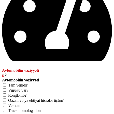
Avtomobilin vəziyyəti
0
Avtomobilin vəziyyəti
Tam yenidir
Vuruğu var?
Rənglənib?
Qəzalı və ya ehtiyat hissələr üçün?
Veteran
Truck homologation