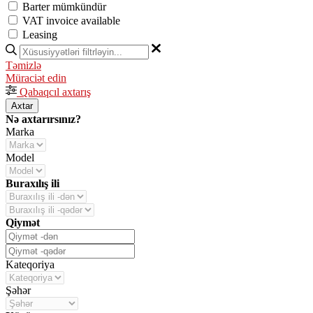
Barter mümkündür
VAT invoice available
Leasing
Təmizlə
Müraciət edin
Qabaqcıl axtarış
Axtar
Nə axtarırsınız?
Marka
Model
Buraxılış ili
Qiymət
Kateqoriya
Şəhər