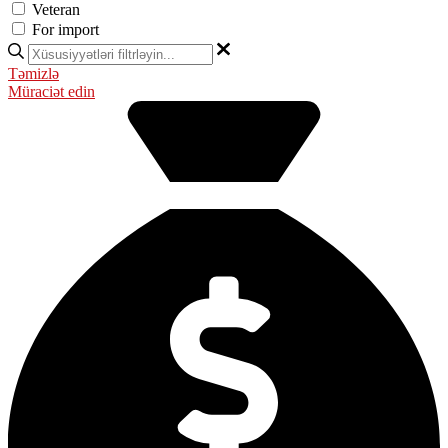
Veteran
For import
Təmizlə
Müraciət edin