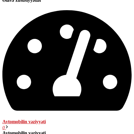
Əlavə xüsusiyyətlər
Avtomobilin vəziyyəti
0
Avtomobilin vəziyyəti