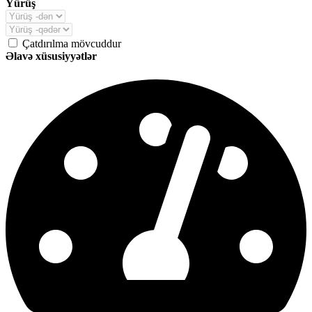
Yürüş
Çatdırılma mövcuddur
Əlavə xüsusiyyətlər