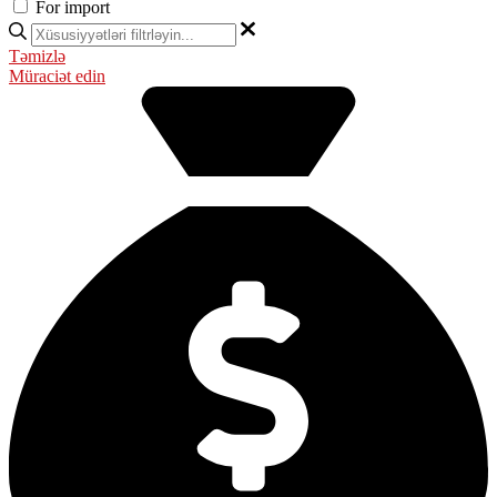
For import
Təmizlə
Müraciət edin