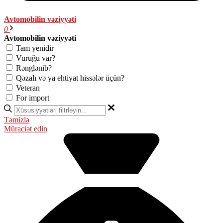
Avtomobilin vəziyyəti
0
Avtomobilin vəziyyəti
Tam yenidir
Vuruğu var?
Rənglənib?
Qəzalı və ya ehtiyat hissələr üçün?
Veteran
For import
Təmizlə
Müraciət edin