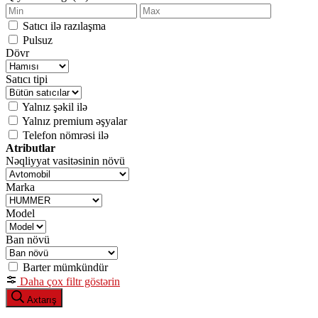
Satıcı ilə razılaşma
Pulsuz
Dövr
Satıcı tipi
Yalnız şəkil ilə
Yalnız premium əşyalar
Telefon nömrəsi ilə
Atributlar
Nəqliyyat vasitəsinin növü
Marka
Model
Ban növü
Barter mümkündür
Daha çox filtr göstərin
Axtarış