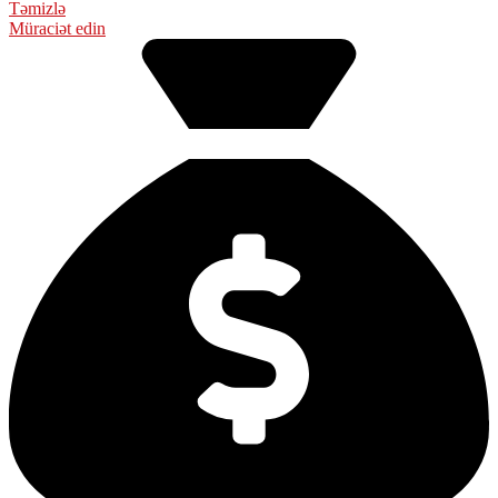
Təmizlə
Müraciət edin