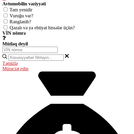
Avtomobilin vəziyyəti
Tam yenidir
Vuruğu var?
Rənglənib?
Qəzalı və ya ehtiyat hissələr üçün?
VİN nömrə
Mütləq deyil
Təmizlə
Müraciət edin