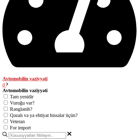
Avtomobilin vəziyyəti
0
Avtomobilin vəziyyəti
Tam yenidir
Vuruğu var?
Rənglənib?
Qəzalı və ya ehtiyat hissələr üçün?
Veteran
For import