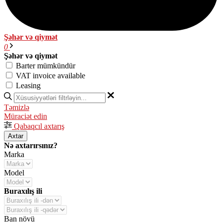
Şəhər və qiymət
0
Şəhər və qiymət
Barter mümkündür
VAT invoice available
Leasing
Təmizlə
Müraciət edin
Qabaqcıl axtarış
Axtar
Nə axtarırsınız?
Marka
Model
Buraxılış ili
Ban növü