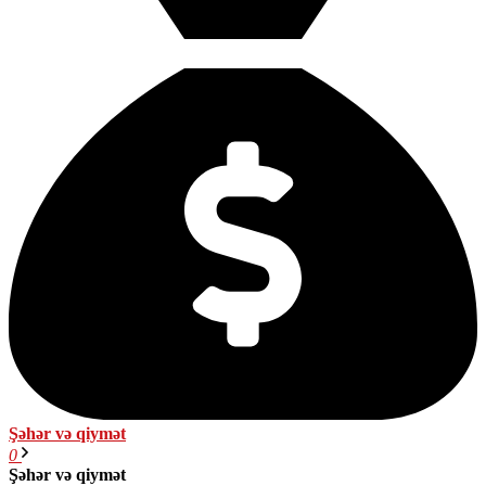
Şəhər və qiymət
0
Şəhər və qiymət