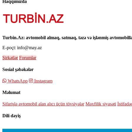
Haqqımızda
Turbin.Az: avtomobil almaq, satmaq, təzə və işlənmiş avtomobil
E-poçt: info@may.az
Şirkətlər
Forumlar
Sosial şəbəkələr
WhatsApp
Instagram
Məlumat
Sifarişlə avtomobil alan alıcı üçün tövsiyələr
Məxfilik siyasəti
İstifadə
Dili dəyiş