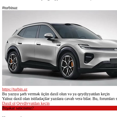
#turbinaz
https://turbin.az
Bu yazıya şərh vermək üçün daxil olun və ya qeydiyyatdan keçin
Yalnız daxil olan istifadəçilər yazılara cavab verə bilər. Bu, forumla
Daxil ol
Qeydiyyatdan keçin
Peşəkar satıcısınız?
Hesab yaradın