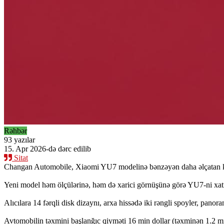
Rəhbər
93 yazılar
15. Apr 2026-də dərc edilib
Sitat
Changan Automobile, Xiaomi YU7 modelinə bənzəyən daha əlçatan 
Yeni model həm ölçülərinə, həm də xarici görnüşünə görə YU7-ni xatır
Alıcılara 14 fərqli disk dizaynı, arxa hissədə iki rəngli spoyler, panor
Avtomobilin təxmini başlanğıc qiyməti 16 min dollar (təxminən 1.2 mil