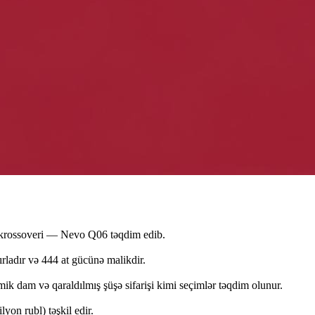
krossoveri — Nevo Q06 təqdim edib.
ladır və 444 at gücünə malikdir.
amik dam və qaraldılmış şüşə sifarişi kimi seçimlər təqdim olunur.
yon rubl) təşkil edir.