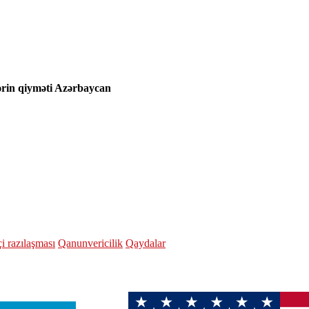
lərin qiyməti Azərbaycan
çi razılaşması
Qanunvericilik
Qaydalar