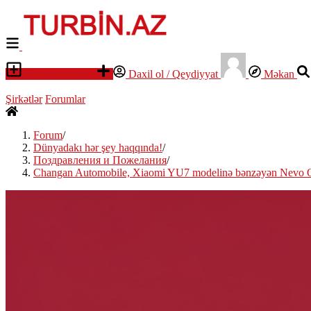
Elan yerləşdirin
Daxil ol / Qeydiyyat
Məkan
Şirkətlər
Forumlar
Forum
/
Dünyadakı hər şey haqqında!
/
Поздравления и Пожелания
/
Changan Automobile, Xiaomi YU7 modelinə bənzəyən Nevo Q