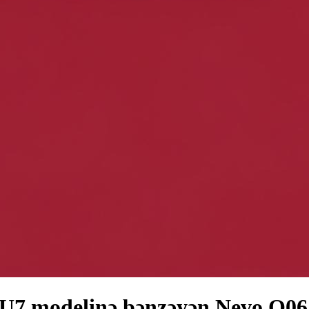
U7 modelinə bənzəyən Nevo Q06 