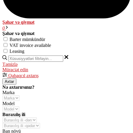
Şəhər və qiymət
0
Şəhər və qiymət
Barter mümkündür
VAT invoice available
Leasing
Təmizlə
Müraciət edin
Qabaqcıl axtarış
Axtar
Nə axtarırsınız?
Marka
Model
Buraxılış ili
Ban növü