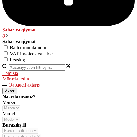
Şəhər və qiymət
0
Şəhər və qiymət
Barter mümkündür
VAT invoice available
Leasing
Təmizlə
Müraciət edin
Qabaqcıl axtarış
Axtar
Nə axtarırsınız?
Marka
Model
Buraxılış ili