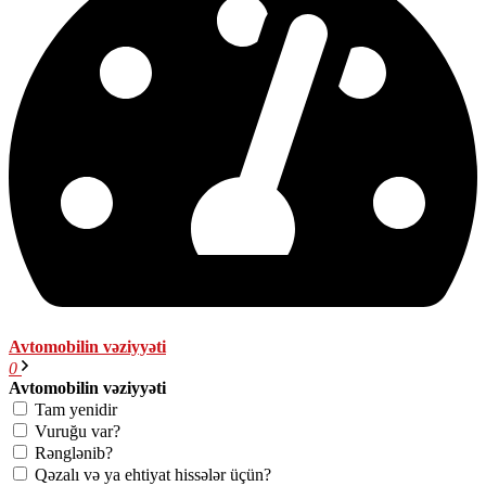
Avtomobilin vəziyyəti
0
Avtomobilin vəziyyəti
Tam yenidir
Vuruğu var?
Rənglənib?
Qəzalı və ya ehtiyat hissələr üçün?