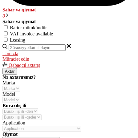
Şəhər və qiymət
0
Şəhər və qiymət
Barter mümkündür
VAT invoice available
Leasing
Təmizlə
Müraciət edin
Qabaqcıl axtarış
Axtar
Nə axtarırsınız?
Marka
Model
Buraxılış ili
Application
Qiymət