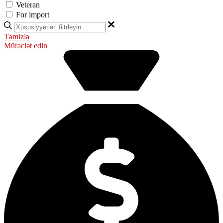
Veteran
For import
Təmizlə
Müraciət edin