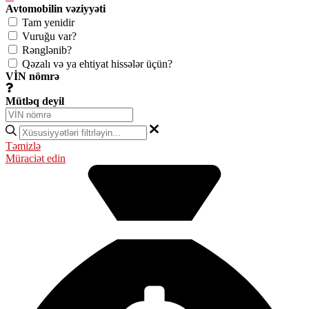
Avtomobilin vəziyyəti
Tam yenidir
Vuruğu var?
Rənglənib?
Qəzalı və ya ehtiyat hissələr üçün?
VİN nömrə
Mütləq deyil
Təmizlə
Müraciət edin