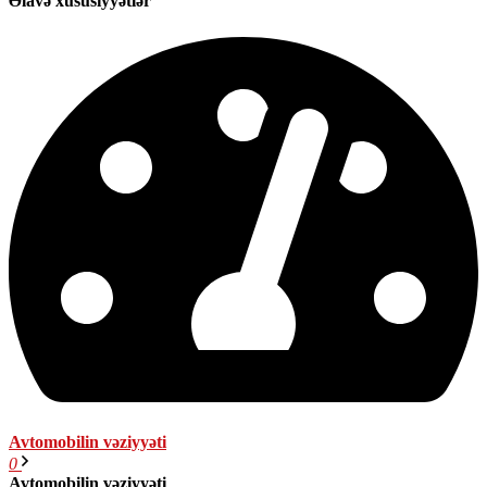
Əlavə xüsusiyyətlər
Avtomobilin vəziyyəti
0
Avtomobilin vəziyyəti