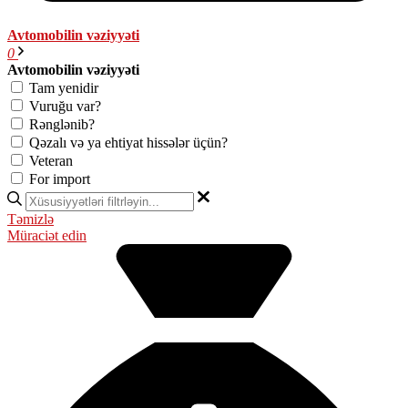
Avtomobilin vəziyyəti
0
Avtomobilin vəziyyəti
Tam yenidir
Vuruğu var?
Rənglənib?
Qəzalı və ya ehtiyat hissələr üçün?
Veteran
For import
Təmizlə
Müraciət edin