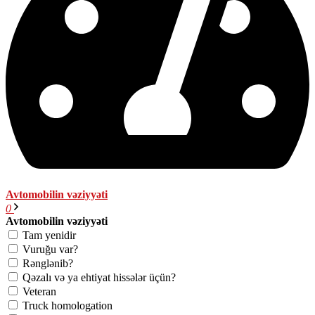
Avtomobilin vəziyyəti
0
Avtomobilin vəziyyəti
Tam yenidir
Vuruğu var?
Rənglənib?
Qəzalı və ya ehtiyat hissələr üçün?
Veteran
Truck homologation