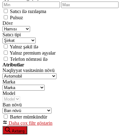
Satıcı ilə razılaşma
Pulsuz
Dövr
Satıcı tipi
Yalnız şəkil ilə
Yalnız premium əşyalar
Telefon nömrəsi ilə
Atributlar
Nəqliyyat vasitəsinin növü
Marka
Model
Ban növü
Barter mümkündür
Daha çox filtr göstərin
Axtarış