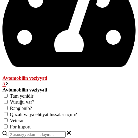
Avtomobilin vəziyyəti
0
Avtomobilin vəziyyəti
Tam yenidir
Vuruğu var?
Rənglənib?
Qəzalı və ya ehtiyat hissələr üçün?
Veteran
For import