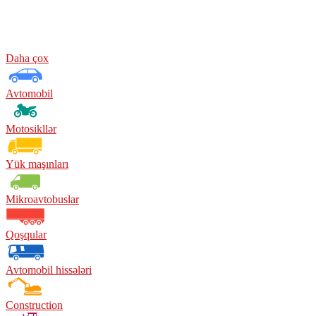
Daha çox
Avtomobil
Motosikllər
Yük maşınları
Mikroavtobuslar
Qoşqular
Avtomobil hissələri
Construction