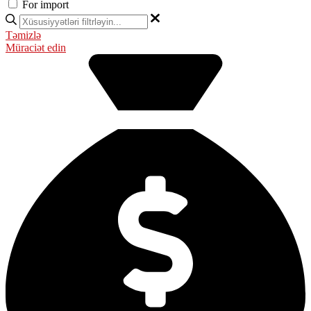
For import
Təmizlə
Müraciət edin