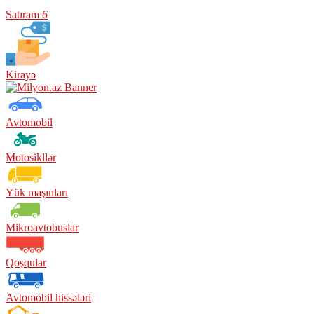
Satıram
6
Kirayə
Avtomobil
Motosikllər
Yük maşınları
Mikroavtobuslar
Qoşqular
Avtomobil hissələri