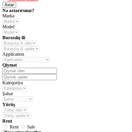
Axtar
Nə axtarırsınız?
Marka
Model
Buraxılış ili
Application
Qiymət
Kateqoriya
Şəhər
Yürüş
Rent
Rent
Sale