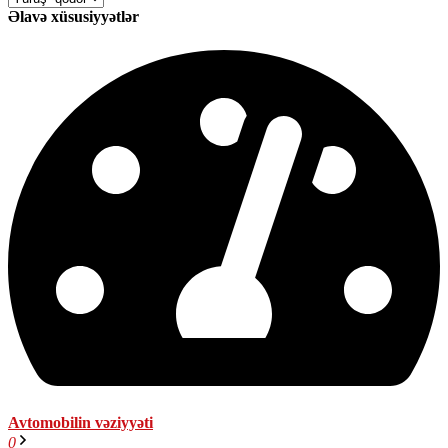
Əlavə xüsusiyyətlər
Avtomobilin vəziyyəti
0