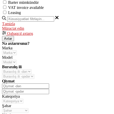
Barter mümkündür
VAT invoice available
Leasing
Təmizlə
Müraciət edin
Qabaqcıl axtarış
Axtar
Nə axtarırsınız?
Marka
Model
Buraxılış ili
Qiymət
Kateqoriya
Şəhər