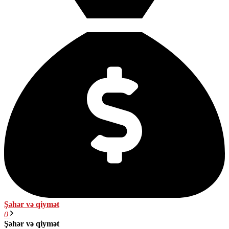
Şəhər və qiymət
0
Şəhər və qiymət