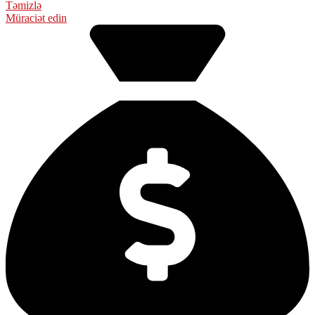
Təmizlə
Müraciət edin