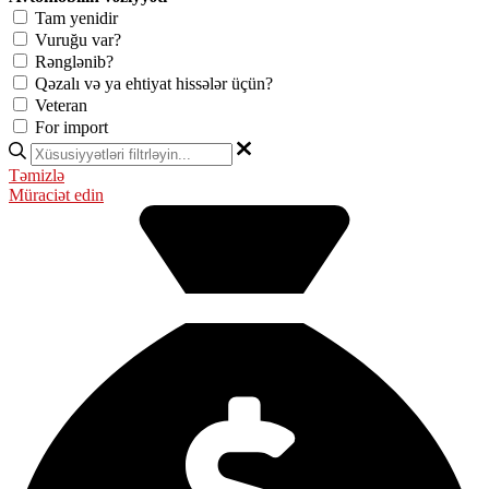
Tam yenidir
Vuruğu var?
Rənglənib?
Qəzalı və ya ehtiyat hissələr üçün?
Veteran
For import
Təmizlə
Müraciət edin