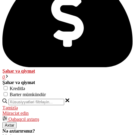
Şəhər və qiymət
0
Şəhər və qiymət
Kreditlə
Barter mümkündür
Təmizlə
Müraciət edin
Qabaqcıl axtarış
Axtar
Nə axtarırsınız?