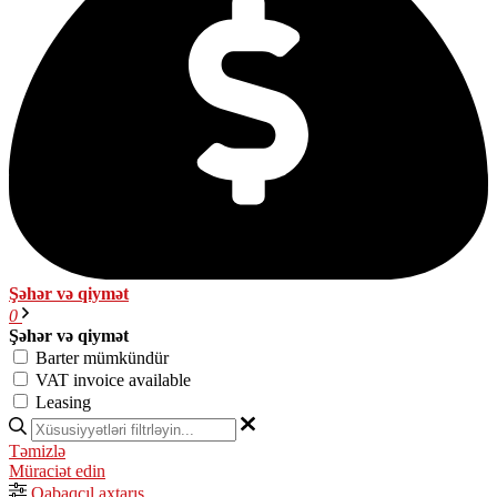
Şəhər və qiymət
0
Şəhər və qiymət
Barter mümkündür
VAT invoice available
Leasing
Təmizlə
Müraciət edin
Qabaqcıl axtarış