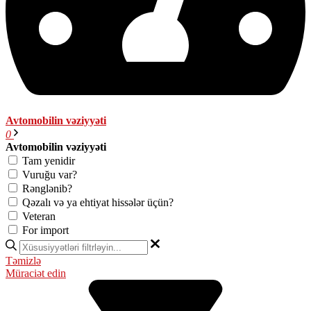
Avtomobilin vəziyyəti
0
Avtomobilin vəziyyəti
Tam yenidir
Vuruğu var?
Rənglənib?
Qəzalı və ya ehtiyat hissələr üçün?
Veteran
For import
Təmizlə
Müraciət edin