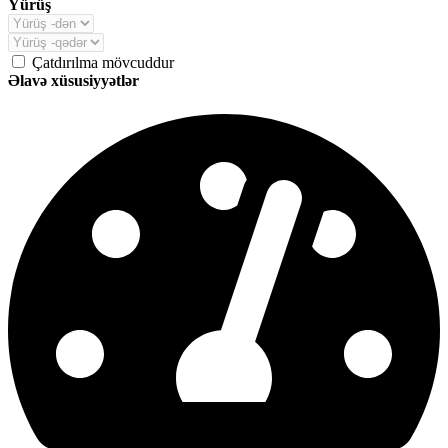
Yürüş
Çatdırılma mövcuddur
Əlavə xüsusiyyətlər