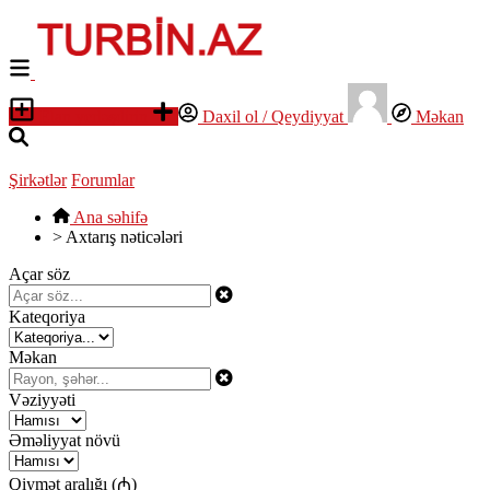
Elan yerləşdirin
Daxil ol / Qeydiyyat
Məkan
Şirkətlər
Forumlar
Ana səhifə
>
Axtarış nəticələri
Açar söz
Kateqoriya
Məkan
Vəziyyəti
Əməliyyat növü
Qiymət aralığı (₼)