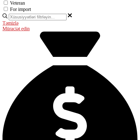
Veteran
For import
Təmizlə
Müraciət edin