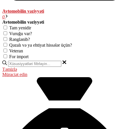
Avtomobilin vəziyyəti
0
Avtomobilin vəziyyəti
Tam yenidir
Vuruğu var?
Rənglənib?
Qəzalı və ya ehtiyat hissələr üçün?
Veteran
For import
Təmizlə
Müraciət edin