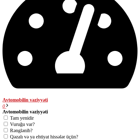
Avtomobilin vəziyyəti
0
Avtomobilin vəziyyəti
Tam yenidir
Vuruğu var?
Rənglənib?
Qəzalı və ya ehtiyat hissələr üçün?