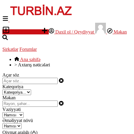
Elan yerləşdirin
Daxil ol / Qeydiyyat
Məkan
Şirkətlər
Forumlar
Ana səhifə
>
Axtarış nəticələri
Açar söz
Kateqoriya
Məkan
Vəziyyəti
Əməliyyat növü
Qiymət aralığı (₼)