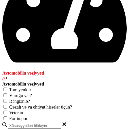
Avtomobilin vəziyyəti
0
Avtomobilin vəziyyəti
Tam yenidir
Vuruğu var?
Rənglənib?
Qəzalı və ya ehtiyat hissələr üçün?
Veteran
For import