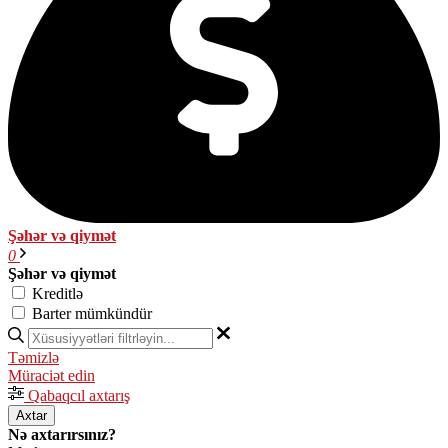
Şəhər və qiymət
0
Şəhər və qiymət
Kreditlə
Barter mümkündür
Təmizlə
Müraciət edin
Qabaqcıl axtarış
Axtar
Nə axtarırsınız?