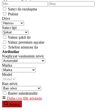
Satıcı ilə razılaşma
Pulsuz
Dövr
Satıcı tipi
Yalnız şəkil ilə
Yalnız premium əşyalar
Telefon nömrəsi ilə
Atributlar
Nəqliyyat vasitəsinin növü
Marka
Model
Ban növü
Barter mümkündür
Daha çox filtr göstərin
Axtarış