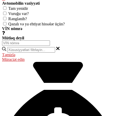
Avtomobilin vəziyyəti
Tam yenidir
Vuruğu var?
Rənglənib?
Qəzalı və ya ehtiyat hissələr üçün?
VİN nömrə
Mütləq deyil
Təmizlə
Müraciət edin