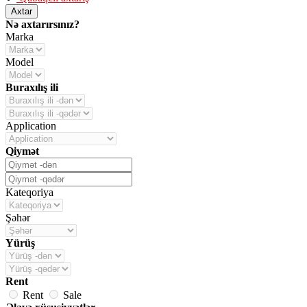
Axtar
Nə axtarırsınız?
Marka
Model
Buraxılış ili
Application
Qiymət
Kateqoriya
Şəhər
Yürüş
Rent
Rent
Sale