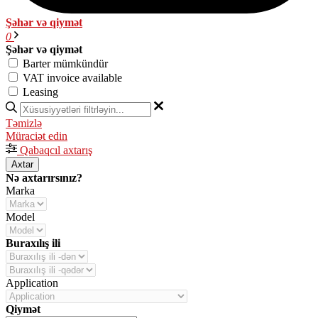
Şəhər və qiymət
0
Şəhər və qiymət
Barter mümkündür
VAT invoice available
Leasing
Təmizlə
Müraciət edin
Qabaqcıl axtarış
Axtar
Nə axtarırsınız?
Marka
Model
Buraxılış ili
Application
Qiymət