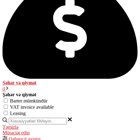
Şəhər və qiymət
0
Şəhər və qiymət
Barter mümkündür
VAT invoice available
Leasing
Təmizlə
Müraciət edin
Qabaqcıl axtarış