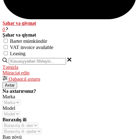
Şəhər və qiymət
0
Şəhər və qiymət
Barter mümkündür
VAT invoice available
Leasing
Təmizlə
Müraciət edin
Qabaqcıl axtarış
Axtar
Nə axtarırsınız?
Marka
Model
Buraxılış ili
Ban növü