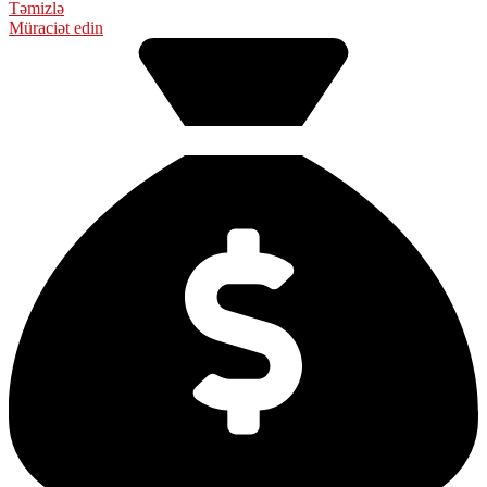
Təmizlə
Müraciət edin