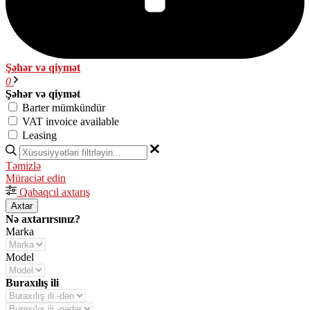
Şəhər və qiymət
0
Şəhər və qiymət
Barter mümkündür
VAT invoice available
Leasing
Təmizlə
Müraciət edin
Qabaqcıl axtarış
Axtar
Nə axtarırsınız?
Marka
Model
Buraxılış ili