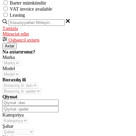
Barter mümkündür
VAT invoice available
Leasing
Təmizlə
Müraciət edin
Qabaqcıl axtarış
Axtar
Nə axtarırsınız?
Marka
Model
Buraxılış ili
Qiymət
Kateqoriya
Şəhər