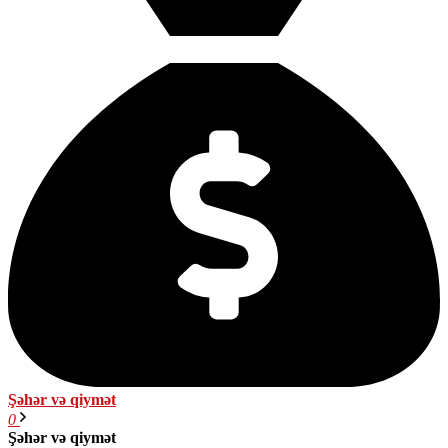
Şəhər və qiymət
0
Şəhər və qiymət