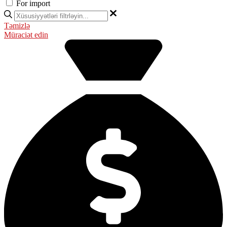
For import
Təmizlə
Müraciət edin