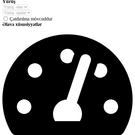
Yürüş
Çatdırılma mövcuddur
Əlavə xüsusiyyətlər