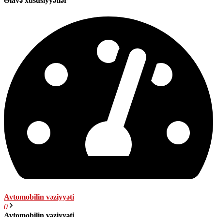
Əlavə xüsusiyyətlər
Avtomobilin vəziyyəti
0
Avtomobilin vəziyyəti