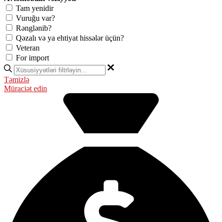
Tam yenidir
Vuruğu var?
Rənglənib?
Qəzalı və ya ehtiyat hissələr üçün?
Veteran
For import
Təmizlə
Müraciət edin