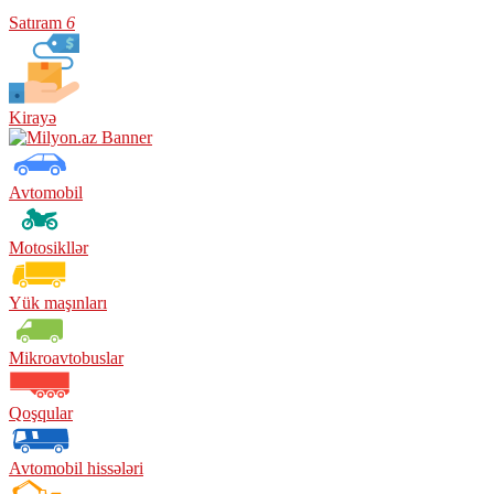
Satıram
6
Kirayə
Avtomobil
Motosikllər
Yük maşınları
Mikroavtobuslar
Qoşqular
Avtomobil hissələri