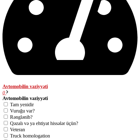
Avtomobilin vəziyyəti
0
Avtomobilin vəziyyəti
Tam yenidir
Vuruğu var?
Rənglənib?
Qəzalı və ya ehtiyat hissələr üçün?
Veteran
Truck homologation