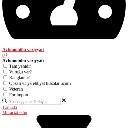
Avtomobilin vəziyyəti
0
Avtomobilin vəziyyəti
Tam yenidir
Vuruğu var?
Rənglənib?
Qəzalı və ya ehtiyat hissələr üçün?
Veteran
For import
Təmizlə
Müraciət edin