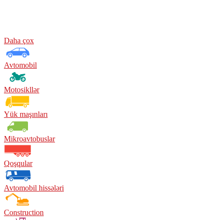
Daha çox
Avtomobil
Motosikllər
Yük maşınları
Mikroavtobuslar
Qoşqular
Avtomobil hissələri
Construction