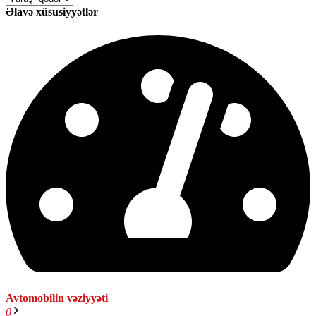
Əlavə xüsusiyyətlər
Avtomobilin vəziyyəti
0