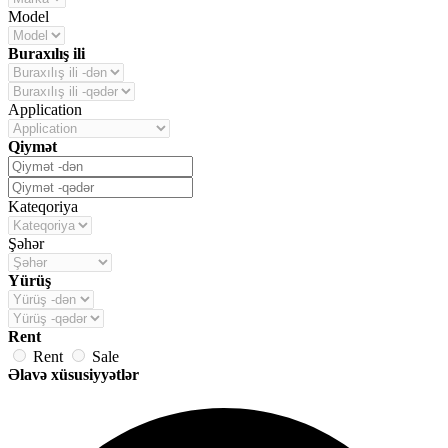
Model
Buraxılış ili
Application
Qiymət
Kateqoriya
Şəhər
Yürüş
Rent
Rent
Sale
Əlavə xüsusiyyətlər