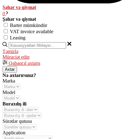
Şəhər və qiymət
0
Şəhər və qiymət
Barter mümkündür
VAT invoice available
Leasing
Təmizlə
Müraciət edin
Qabaqcıl axtarış
Axtar
Nə axtarırsınız?
Marka
Model
Buraxılış ili
Sürətlər qutusu
Application