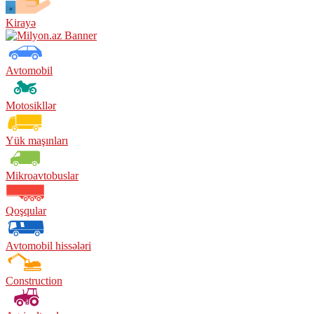
Kirayə
Avtomobil
Motosikllər
Yük maşınları
Mikroavtobuslar
Qoşqular
Avtomobil hissələri
Construction