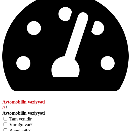
Avtomobilin vəziyyəti
0
Avtomobilin vəziyyəti
Tam yenidir
Vuruğu var?
Rənglənib?