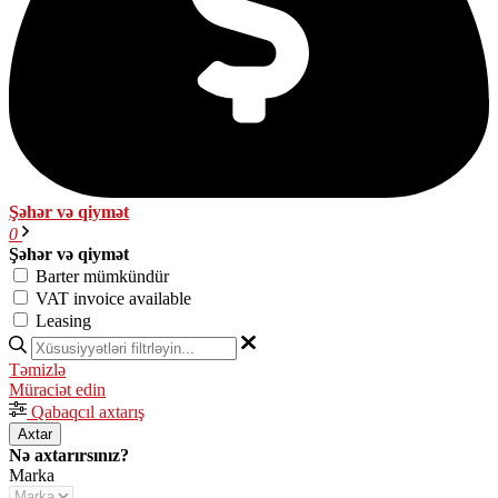
Şəhər və qiymət
0
Şəhər və qiymət
Barter mümkündür
VAT invoice available
Leasing
Təmizlə
Müraciət edin
Qabaqcıl axtarış
Axtar
Nə axtarırsınız?
Marka