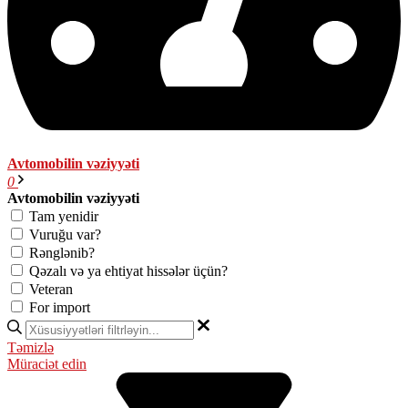
Avtomobilin vəziyyəti
0
Avtomobilin vəziyyəti
Tam yenidir
Vuruğu var?
Rənglənib?
Qəzalı və ya ehtiyat hissələr üçün?
Veteran
For import
Təmizlə
Müraciət edin