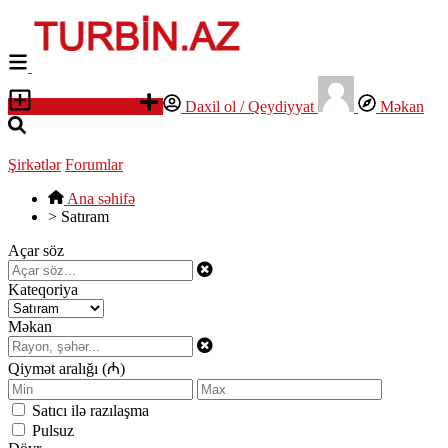
Elan yerləşdirin
Daxil ol / Qeydiyyat
Məkan
Şirkətlər
Forumlar
Ana səhifə
>
Satıram
Açar söz
Kateqoriya
Məkan
Qiymət aralığı (₼)
Satıcı ilə razılaşma
Pulsuz