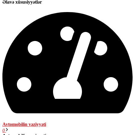
Əlavə xüsusiyyətlər
Avtomobilin vəziyyəti
0