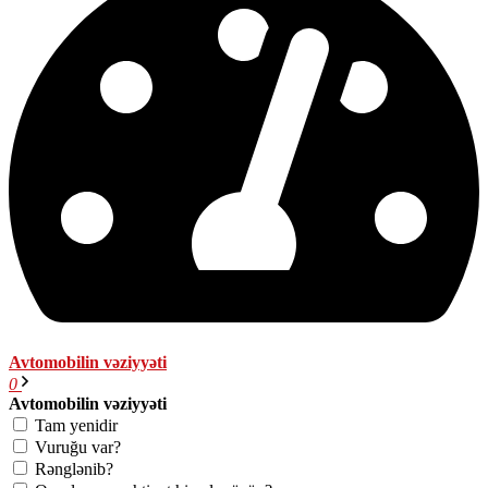
Avtomobilin vəziyyəti
0
Avtomobilin vəziyyəti
Tam yenidir
Vuruğu var?
Rənglənib?