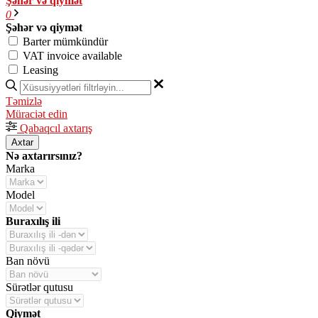
Şəhər və qiymət
0
Şəhər və qiymət
Barter mümkündür
VAT invoice available
Leasing
Təmizlə
Müraciət edin
Qabaqcıl axtarış
Axtar
Nə axtarırsınız?
Marka
Model
Buraxılış ili
Ban növü
Sürətlər qutusu
Qiymət