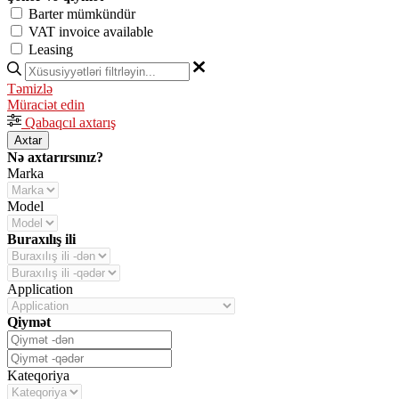
Barter mümkündür
VAT invoice available
Leasing
Təmizlə
Müraciət edin
Qabaqcıl axtarış
Axtar
Nə axtarırsınız?
Marka
Model
Buraxılış ili
Application
Qiymət
Kateqoriya