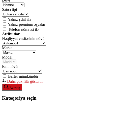
Dövr
Satıcı tipi
Yalnız şəkil ilə
Yalnız premium əşyalar
Telefon nömrəsi ilə
Atributlar
Nəqliyyat vasitəsinin növü
Marka
Model
Ban növü
Barter mümkündür
Daha çox filtr göstərin
Axtarış
Kateqoriya seçin