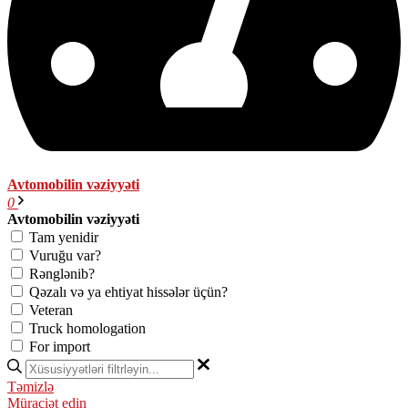
Avtomobilin vəziyyəti
0
Avtomobilin vəziyyəti
Tam yenidir
Vuruğu var?
Rənglənib?
Qəzalı və ya ehtiyat hissələr üçün?
Veteran
Truck homologation
For import
Təmizlə
Müraciət edin