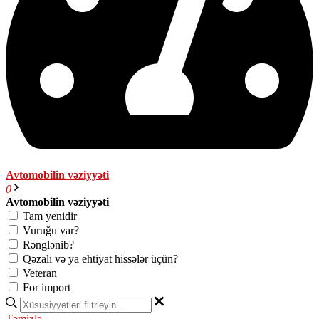
Avtomobilin vəziyyəti
0
Avtomobilin vəziyyəti
Tam yenidir
Vuruğu var?
Rənglənib?
Qəzalı və ya ehtiyat hissələr üçün?
Veteran
For import
Təmizlə