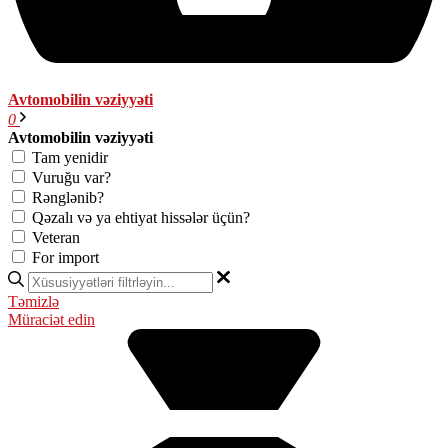
Avtomobilin vəziyyəti
0
Avtomobilin vəziyyəti
Tam yenidir
Vuruğu var?
Rənglənib?
Qəzalı və ya ehtiyat hissələr üçün?
Veteran
For import
Təmizlə
Müraciət edin