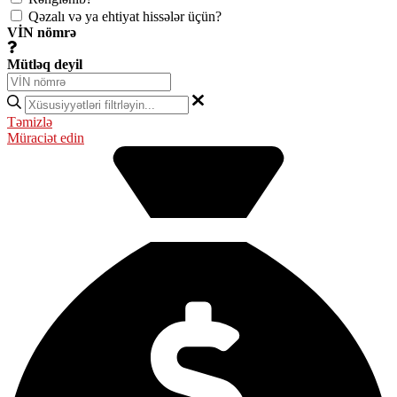
Qəzalı və ya ehtiyat hissələr üçün?
VİN nömrə
Mütləq deyil
Təmizlə
Müraciət edin