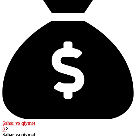
Şəhər və qiymət
0
Şəhər və qiymət