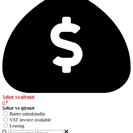
Şəhər və qiymət
0
Şəhər və qiymət
Barter mümkündür
VAT invoice available
Leasing