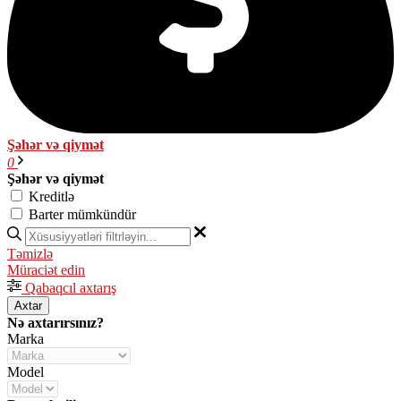
Şəhər və qiymət
0
Şəhər və qiymət
Kreditlə
Barter mümkündür
Təmizlə
Müraciət edin
Qabaqcıl axtarış
Axtar
Nə axtarırsınız?
Marka
Model