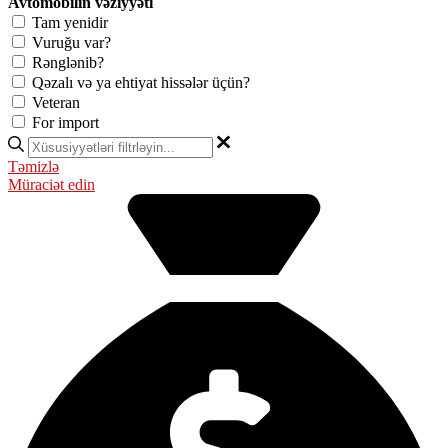
Avtomobilin vəziyyəti
Tam yenidir
Vuruğu var?
Rənglənib?
Qəzalı və ya ehtiyat hissələr üçün?
Veteran
For import
Təmizlə
Müraciət edin