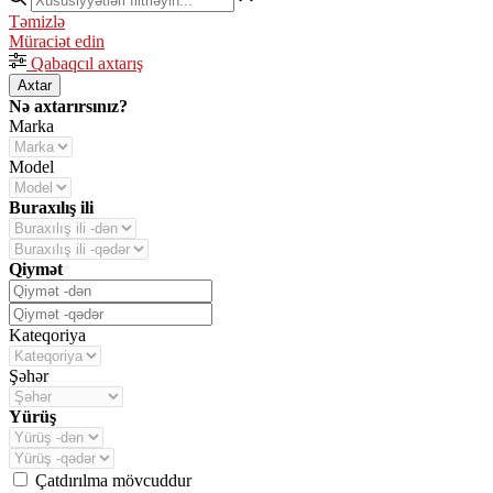
Təmizlə
Müraciət edin
Qabaqcıl axtarış
Axtar
Nə axtarırsınız?
Marka
Model
Buraxılış ili
Qiymət
Kateqoriya
Şəhər
Yürüş
Çatdırılma mövcuddur