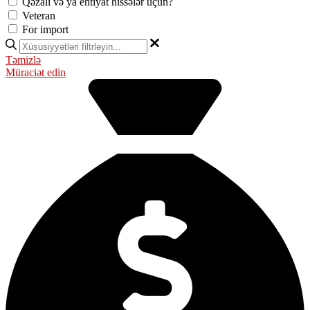
Qəzalı və ya ehtiyat hissələr üçün?
Veteran
For import
Təmizlə
Müraciət edin