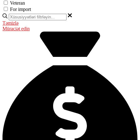
Veteran
For import
Təmizlə
Müraciət edin