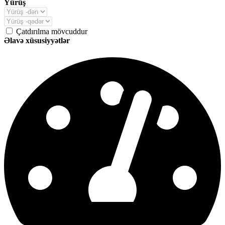
Yürüş
Çatdırılma mövcuddur
Əlavə xüsusiyyətlər