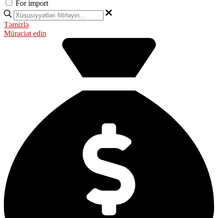
For import
Təmizlə
Müraciət edin