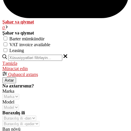
Şəhər və qiymət
0
Şəhər və qiymət
Barter mümkündür
VAT invoice available
Leasing
Təmizlə
Müraciət edin
Qabaqcıl axtarış
Axtar
Nə axtarırsınız?
Marka
Model
Buraxılış ili
Ban növü