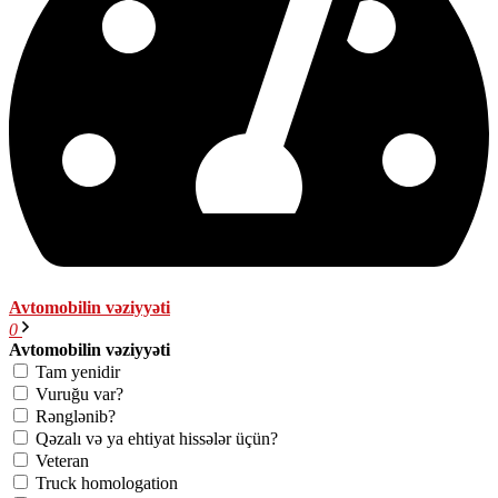
Avtomobilin vəziyyəti
0
Avtomobilin vəziyyəti
Tam yenidir
Vuruğu var?
Rənglənib?
Qəzalı və ya ehtiyat hissələr üçün?
Veteran
Truck homologation