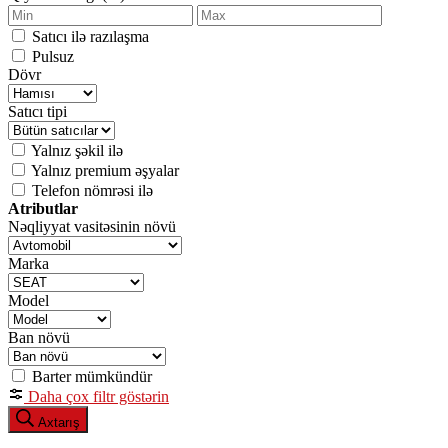
Satıcı ilə razılaşma
Pulsuz
Dövr
Satıcı tipi
Yalnız şəkil ilə
Yalnız premium əşyalar
Telefon nömrəsi ilə
Atributlar
Nəqliyyat vasitəsinin növü
Marka
Model
Ban növü
Barter mümkündür
Daha çox filtr göstərin
Axtarış