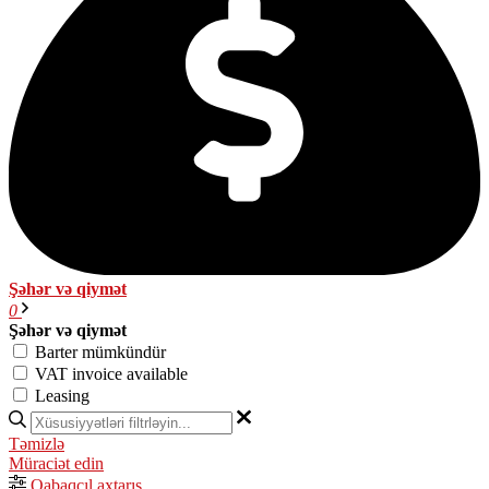
Şəhər və qiymət
0
Şəhər və qiymət
Barter mümkündür
VAT invoice available
Leasing
Təmizlə
Müraciət edin
Qabaqcıl axtarış