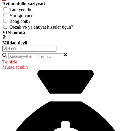
Avtomobilin vəziyyəti
Tam yenidir
Vuruğu var?
Rənglənib?
Qəzalı və ya ehtiyat hissələr üçün?
VİN nömrə
Mütləq deyil
Təmizlə
Müraciət edin