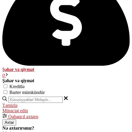
Şəhər və qiymət
0
Şəhər və qiymət
Kreditlə
Barter mümkündür
Təmizlə
Müraciət edin
Qabaqcıl axtarış
Axtar
Nə axtarırsınız?