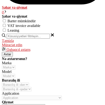
Şəhər və qiymət
0
Şəhər və qiymət
Barter mümkündür
VAT invoice available
Leasing
Təmizlə
Müraciət edin
Qabaqcıl axtarış
Axtar
Nə axtarırsınız?
Marka
Model
Buraxılış ili
Application
Qiymət