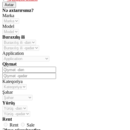
Axtar
Nə axtarırsınız?
Marka
Model
Buraxılış ili
Application
Qiymət
Kateqoriya
Şəhər
Yürüş
Rent
Rent
Sale