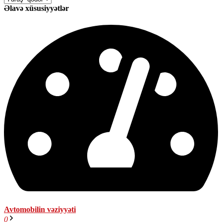
Əlavə xüsusiyyətlər
Avtomobilin vəziyyəti
0