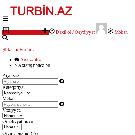
Elan yerləşdirin
Daxil ol / Qeydiyyat
Məkan
Şirkətlər
Forumlar
Ana səhifə
>
Axtarış nəticələri
Açar söz
Kateqoriya
Məkan
Vəziyyəti
Əməliyyat növü
Qiymət aralığı (₼)