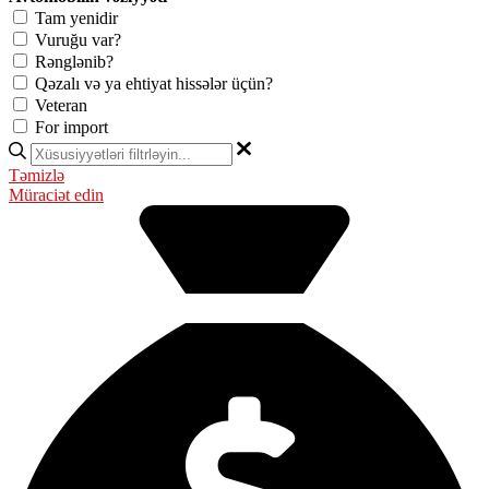
Tam yenidir
Vuruğu var?
Rənglənib?
Qəzalı və ya ehtiyat hissələr üçün?
Veteran
For import
Təmizlə
Müraciət edin