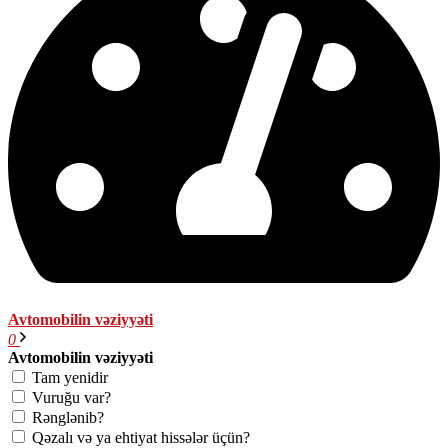
Avtomobilin vəziyyəti
0
Avtomobilin vəziyyəti
Tam yenidir
Vuruğu var?
Rənglənib?
Qəzalı və ya ehtiyat hissələr üçün?