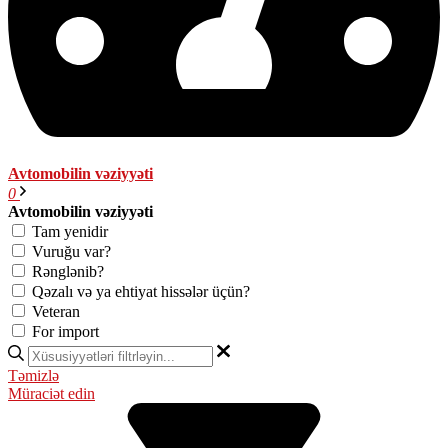
Avtomobilin vəziyyəti
0
Avtomobilin vəziyyəti
Tam yenidir
Vuruğu var?
Rənglənib?
Qəzalı və ya ehtiyat hissələr üçün?
Veteran
For import
Təmizlə
Müraciət edin