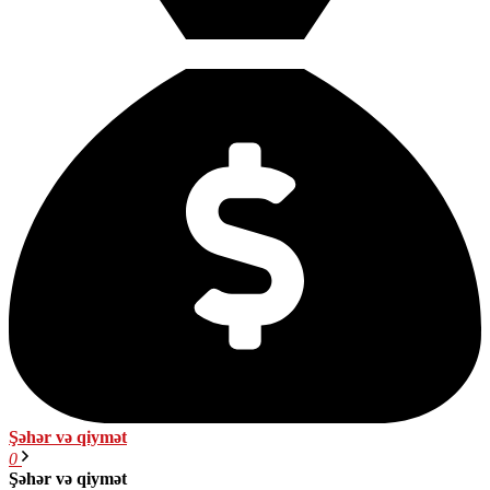
Şəhər və qiymət
0
Şəhər və qiymət