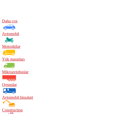
Daha çox
Avtomobil
Motosikllər
Yük maşınları
Mikroavtobuslar
Qoşqular
Avtomobil hissələri
Construction