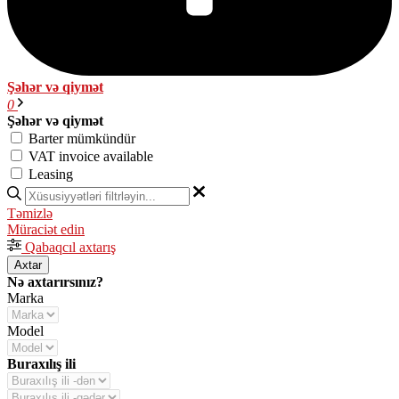
Şəhər və qiymət
0
Şəhər və qiymət
Barter mümkündür
VAT invoice available
Leasing
Təmizlə
Müraciət edin
Qabaqcıl axtarış
Axtar
Nə axtarırsınız?
Marka
Model
Buraxılış ili