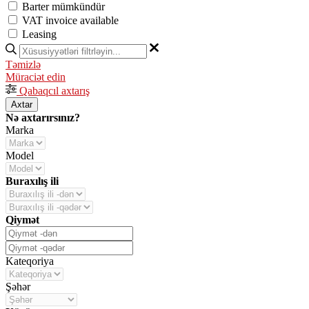
Barter mümkündür
VAT invoice available
Leasing
Təmizlə
Müraciət edin
Qabaqcıl axtarış
Axtar
Nə axtarırsınız?
Marka
Model
Buraxılış ili
Qiymət
Kateqoriya
Şəhər