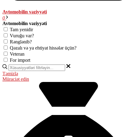
Avtomobilin vəziyyəti
0
Avtomobilin vəziyyəti
Tam yenidir
Vuruğu var?
Rənglənib?
Qəzalı və ya ehtiyat hissələr üçün?
Veteran
For import
Təmizlə
Müraciət edin