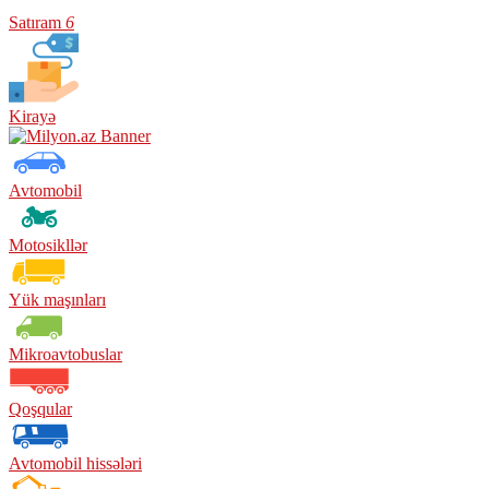
Satıram
6
Kirayə
Avtomobil
Motosikllər
Yük maşınları
Mikroavtobuslar
Qoşqular
Avtomobil hissələri