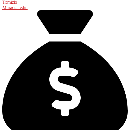
Təmizlə
Müraciət edin