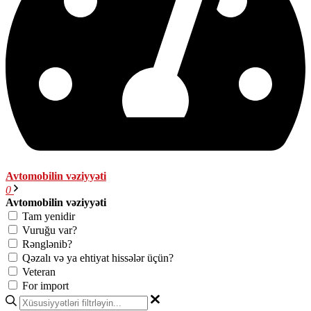
Avtomobilin vəziyyəti
0
Avtomobilin vəziyyəti
Tam yenidir
Vuruğu var?
Rənglənib?
Qəzalı və ya ehtiyat hissələr üçün?
Veteran
For import