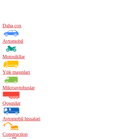
Daha çox
Avtomobil
Motosikllər
Yük maşınları
Mikroavtobuslar
Qoşqular
Avtomobil hissələri
Construction