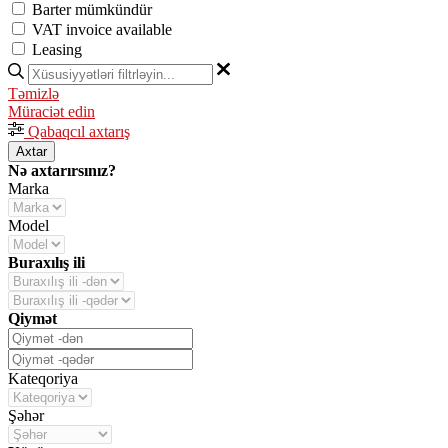
Barter mümkündür
VAT invoice available
Leasing
Təmizlə
Müraciət edin
Qabaqcıl axtarış
Axtar
Nə axtarırsınız?
Marka
Model
Buraxılış ili
Qiymət
Kateqoriya
Şəhər