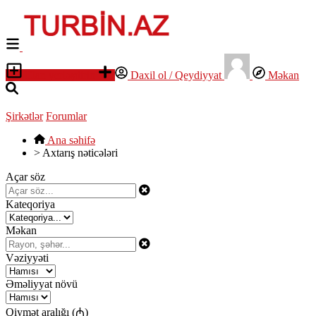
Elan yerləşdirin
Daxil ol / Qeydiyyat
Məkan
Şirkətlər
Forumlar
Ana səhifə
>
Axtarış nəticələri
Açar söz
Kateqoriya
Məkan
Vəziyyəti
Əməliyyat növü
Qiymət aralığı (₼)