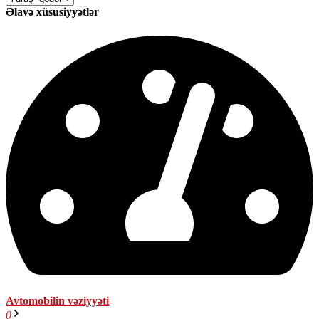
Əlavə xüsusiyyətlər
Avtomobilin vəziyyəti
0