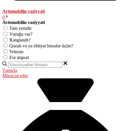
Avtomobilin vəziyyəti
0
Avtomobilin vəziyyəti
Tam yenidir
Vuruğu var?
Rənglənib?
Qəzalı və ya ehtiyat hissələr üçün?
Veteran
For import
Təmizlə
Müraciət edin