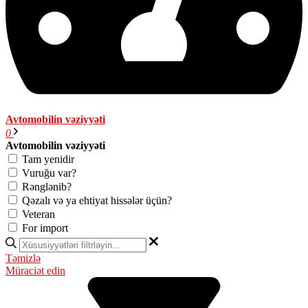
Avtomobilin vəziyyəti
0
Avtomobilin vəziyyəti
Tam yenidir
Vuruğu var?
Rənglənib?
Qəzalı və ya ehtiyat hissələr üçün?
Veteran
For import
Təmizlə
Müraciət edin