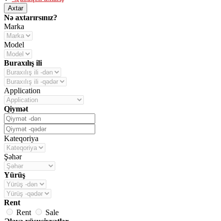
Axtar
Nə axtarırsınız?
Marka
Model
Buraxılış ili
Application
Qiymət
Kateqoriya
Şəhər
Yürüş
Rent
Rent
Sale