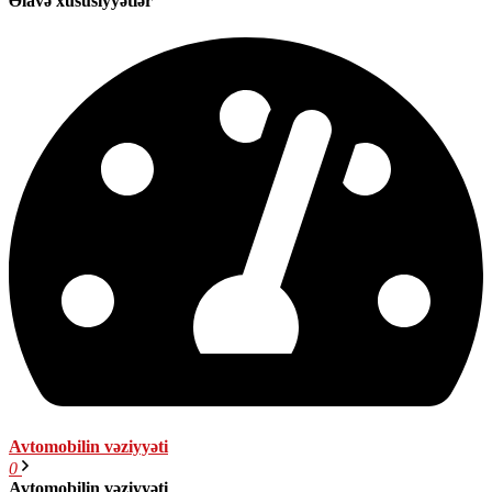
Əlavə xüsusiyyətlər
Avtomobilin vəziyyəti
0
Avtomobilin vəziyyəti