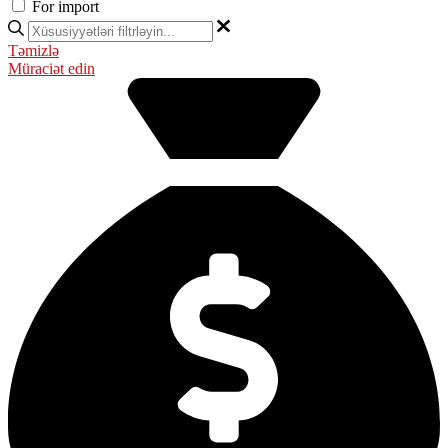
For import
Təmizlə
Müraciət edin