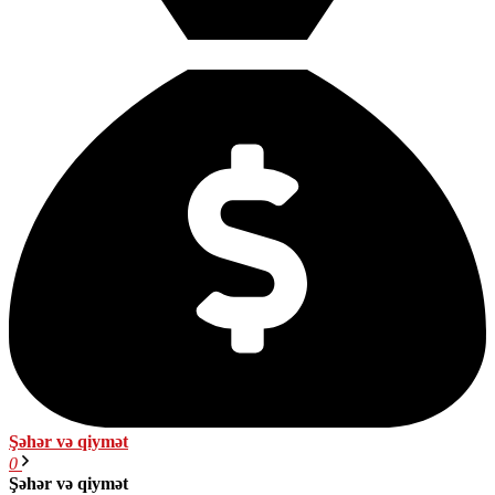
Şəhər və qiymət
0
Şəhər və qiymət