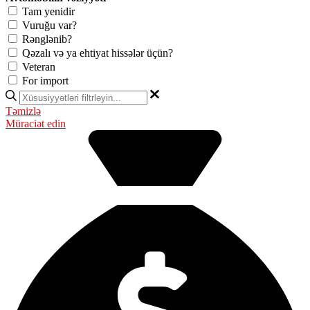
Tam yenidir
Vuruğu var?
Rənglənib?
Qəzalı və ya ehtiyat hissələr üçün?
Veteran
For import
Təmizlə
Müraciət edin