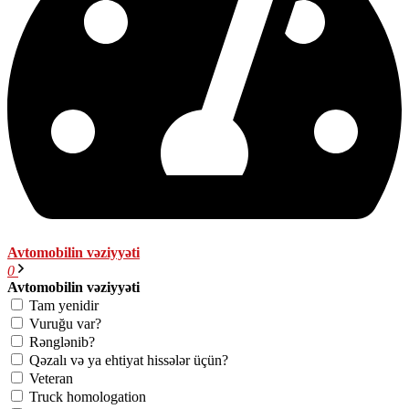
Avtomobilin vəziyyəti
0
Avtomobilin vəziyyəti
Tam yenidir
Vuruğu var?
Rənglənib?
Qəzalı və ya ehtiyat hissələr üçün?
Veteran
Truck homologation