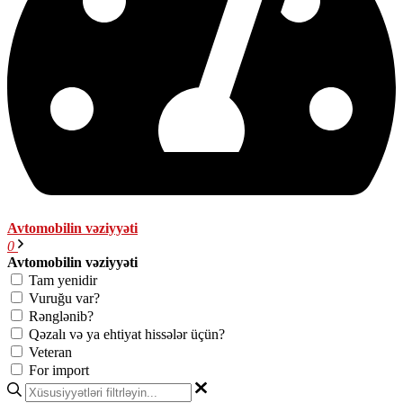
Avtomobilin vəziyyəti
0
Avtomobilin vəziyyəti
Tam yenidir
Vuruğu var?
Rənglənib?
Qəzalı və ya ehtiyat hissələr üçün?
Veteran
For import