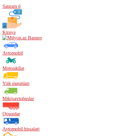
Satıram
6
Kirayə
Avtomobil
Motosikllər
Yük maşınları
Mikroavtobuslar
Qoşqular
Avtomobil hissələri