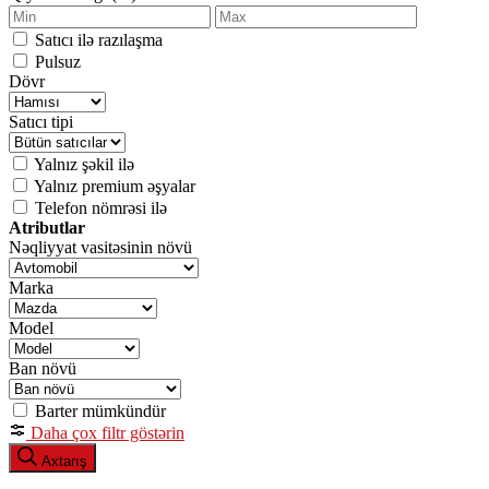
Satıcı ilə razılaşma
Pulsuz
Dövr
Satıcı tipi
Yalnız şəkil ilə
Yalnız premium əşyalar
Telefon nömrəsi ilə
Atributlar
Nəqliyyat vasitəsinin növü
Marka
Model
Ban növü
Barter mümkündür
Daha çox filtr göstərin
Axtarış