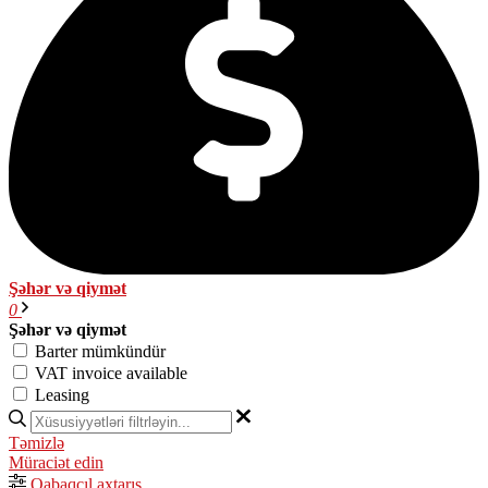
Şəhər və qiymət
0
Şəhər və qiymət
Barter mümkündür
VAT invoice available
Leasing
Təmizlə
Müraciət edin
Qabaqcıl axtarış