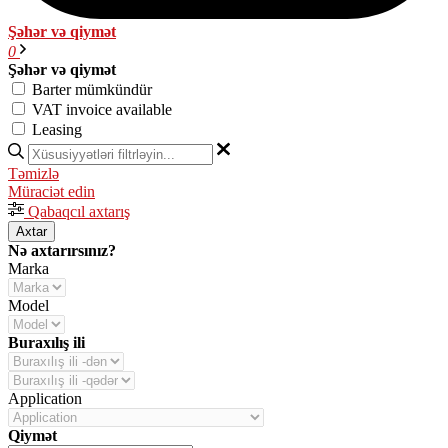
Şəhər və qiymət
0
Şəhər və qiymət
Barter mümkündür
VAT invoice available
Leasing
Təmizlə
Müraciət edin
Qabaqcıl axtarış
Axtar
Nə axtarırsınız?
Marka
Model
Buraxılış ili
Application
Qiymət