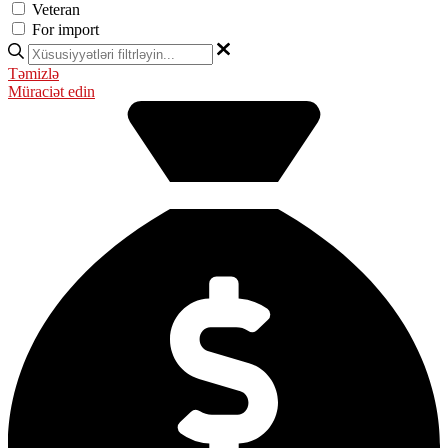
Veteran
For import
Təmizlə
Müraciət edin