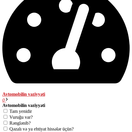
Avtomobilin vəziyyəti
0
Avtomobilin vəziyyəti
Tam yenidir
Vuruğu var?
Rənglənib?
Qəzalı və ya ehtiyat hissələr üçün?