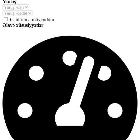
Yürüş
Çatdırılma mövcuddur
Əlavə xüsusiyyətlər