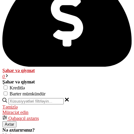
Şəhər və qiymət
0
Şəhər və qiymət
Kreditlə
Barter mümkündür
Təmizlə
Müraciət edin
Qabaqcıl axtarış
Axtar
Nə axtarırsınız?