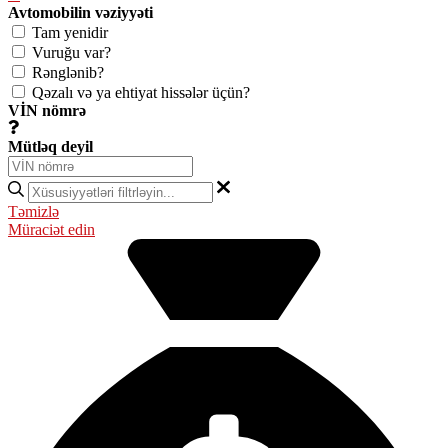
Avtomobilin vəziyyəti
Tam yenidir
Vuruğu var?
Rənglənib?
Qəzalı və ya ehtiyat hissələr üçün?
VİN nömrə
Mütləq deyil
Təmizlə
Müraciət edin