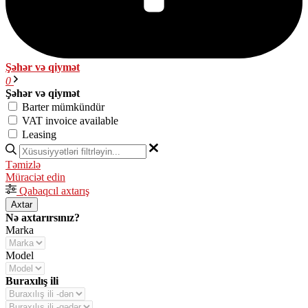
Şəhər və qiymət
0
Şəhər və qiymət
Barter mümkündür
VAT invoice available
Leasing
Təmizlə
Müraciət edin
Qabaqcıl axtarış
Axtar
Nə axtarırsınız?
Marka
Model
Buraxılış ili