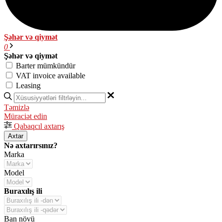
Şəhər və qiymət
0
Şəhər və qiymət
Barter mümkündür
VAT invoice available
Leasing
Təmizlə
Müraciət edin
Qabaqcıl axtarış
Axtar
Nə axtarırsınız?
Marka
Model
Buraxılış ili
Ban növü