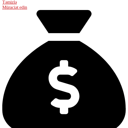
Təmizlə
Müraciət edin