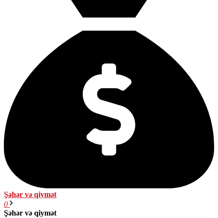
Şəhər və qiymət
0
Şəhər və qiymət