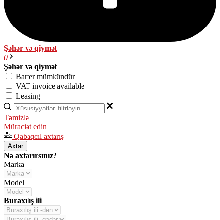
Şəhər və qiymət
0
Şəhər və qiymət
Barter mümkündür
VAT invoice available
Leasing
Təmizlə
Müraciət edin
Qabaqcıl axtarış
Axtar
Nə axtarırsınız?
Marka
Model
Buraxılış ili