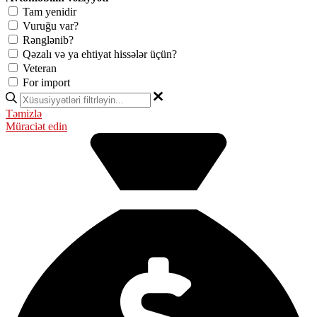
Tam yenidir
Vuruğu var?
Rənglənib?
Qəzalı və ya ehtiyat hissələr üçün?
Veteran
For import
Təmizlə
Müraciət edin