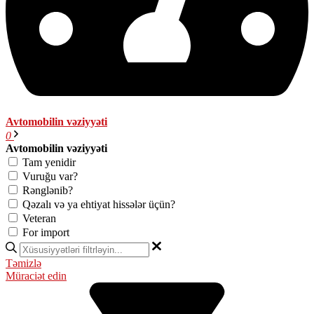
Avtomobilin vəziyyəti
0
Avtomobilin vəziyyəti
Tam yenidir
Vuruğu var?
Rənglənib?
Qəzalı və ya ehtiyat hissələr üçün?
Veteran
For import
Təmizlə
Müraciət edin