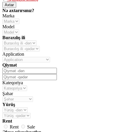
Axtar
Nə axtarırsınız?
Marka
Model
Buraxılış ili
Application
Qiymət
Kateqoriya
Şəhər
Yürüş
Rent
Rent
Sale