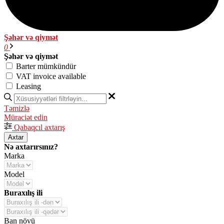
Şəhər və qiymət
0
Şəhər və qiymət
Barter mümkündür
VAT invoice available
Leasing
Təmizlə
Müraciət edin
Qabaqcıl axtarış
Axtar
Nə axtarırsınız?
Marka
Model
Buraxılış ili
Ban növü