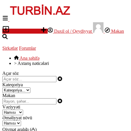
Elan yerləşdirin
Daxil ol / Qeydiyyat
Məkan
Şirkətlər
Forumlar
Ana səhifə
>
Axtarış nəticələri
Açar söz
Kateqoriya
Məkan
Vəziyyəti
Əməliyyat növü
Qiymət aralığı (₼)