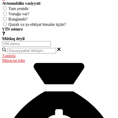
Avtomobilin vəziyyəti
Tam yenidir
Vuruğu var?
Rənglənib?
Qəzalı və ya ehtiyat hissələr üçün?
VİN nömrə
Mütləq deyil
Təmizlə
Müraciət edin