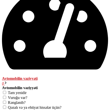
Avtomobilin vəziyyəti
0
Avtomobilin vəziyyəti
Tam yenidir
Vuruğu var?
Rənglənib?
Qəzalı və ya ehtiyat hissələr üçün?