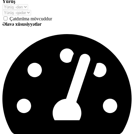
Yürüş
Çatdırılma mövcuddur
Əlavə xüsusiyyətlər