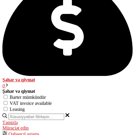
Şəhər və qiymət
0
Şəhər və qiymət
Barter mümkündür
VAT invoice available
Leasing
Təmizlə
Müraciət edin
Qabaqcıl axtarış