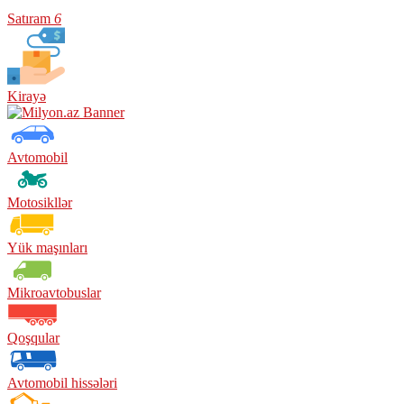
Satıram
6
Kirayə
Avtomobil
Motosikllər
Yük maşınları
Mikroavtobuslar
Qoşqular
Avtomobil hissələri