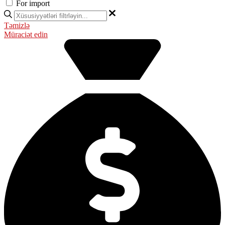
For import
Təmizlə
Müraciət edin