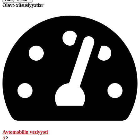
Əlavə xüsusiyyətlər
Avtomobilin vəziyyəti
0