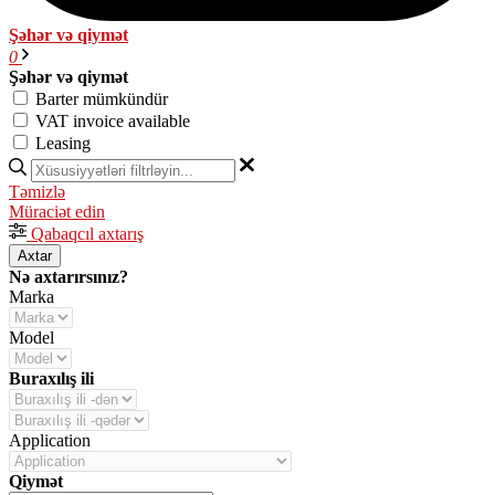
Şəhər və qiymət
0
Şəhər və qiymət
Barter mümkündür
VAT invoice available
Leasing
Təmizlə
Müraciət edin
Qabaqcıl axtarış
Axtar
Nə axtarırsınız?
Marka
Model
Buraxılış ili
Application
Qiymət