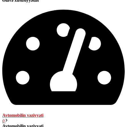
Əlavə xüsusiyyətlər
Avtomobilin vəziyyəti
0
Avtomobilin vəziyyəti