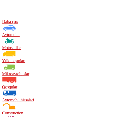
Daha çox
Avtomobil
Motosikllər
Yük maşınları
Mikroavtobuslar
Qoşqular
Avtomobil hissələri
Construction