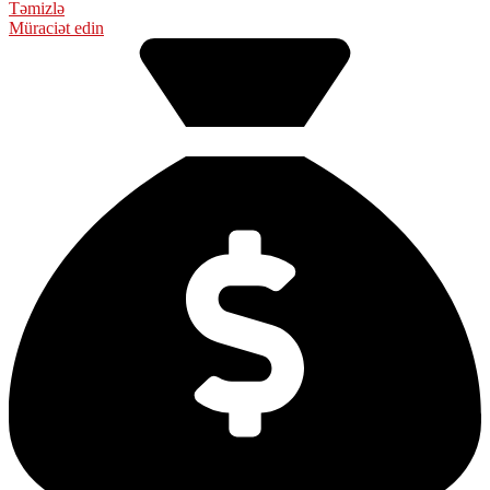
Təmizlə
Müraciət edin