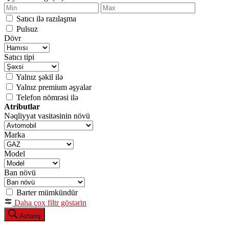
Satıcı ilə razılaşma
Pulsuz
Dövr
Satıcı tipi
Yalnız şəkil ilə
Yalnız premium əşyalar
Telefon nömrəsi ilə
Atributlar
Nəqliyyat vasitəsinin növü
Marka
Model
Ban növü
Barter mümkündür
Daha çox filtr göstərin
Axtarış