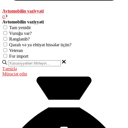
Avtomobilin vəziyyəti
0
Avtomobilin vəziyyəti
Tam yenidir
Vuruğu var?
Rənglənib?
Qəzalı və ya ehtiyat hissələr üçün?
Veteran
For import
Təmizlə
Müraciət edin