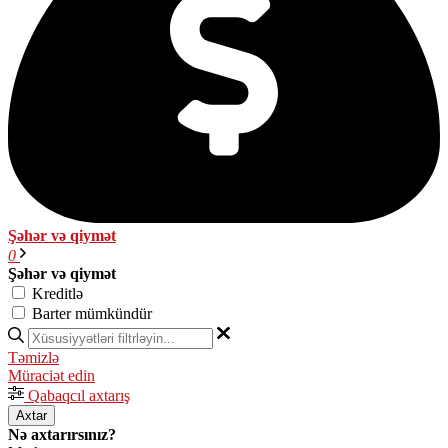
Şəhər və qiymət
0
Şəhər və qiymət
Kreditlə
Barter mümkündür
Təmizlə
Müraciət edin
Qabaqcıl axtarış
Axtar
Nə axtarırsınız?