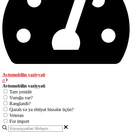
Avtomobilin vəziyyəti
0
Avtomobilin vəziyyəti
Tam yenidir
Vuruğu var?
Rənglənib?
Qəzalı və ya ehtiyat hissələr üçün?
Veteran
For import