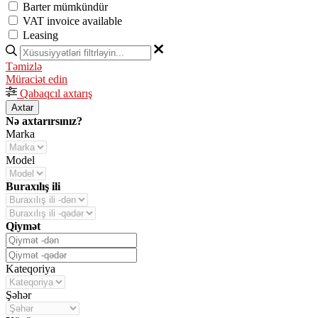
Barter mümkündür
VAT invoice available
Leasing
Təmizlə
Müraciət edin
Qabaqcıl axtarış
Axtar
Nə axtarırsınız?
Marka
Model
Buraxılış ili
Qiymət
Kateqoriya
Şəhər