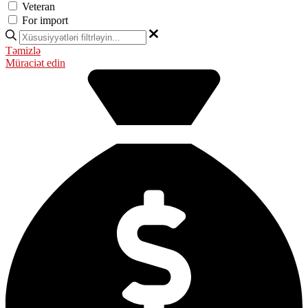
Veteran
For import
Təmizlə
Müraciət edin