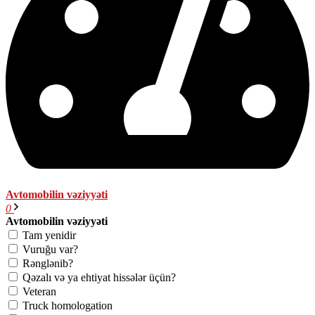
Avtomobilin vəziyyəti
0
Avtomobilin vəziyyəti
Tam yenidir
Vuruğu var?
Rənglənib?
Qəzalı və ya ehtiyat hissələr üçün?
Veteran
Truck homologation