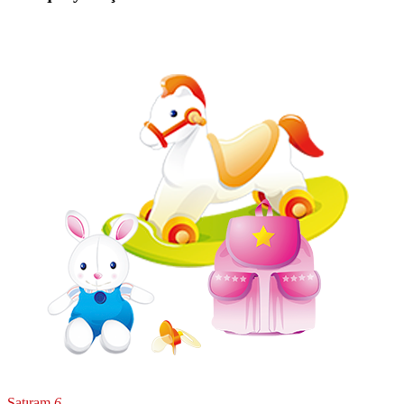
Satıram
6