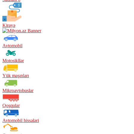
Kirayə
Avtomobil
Motosikllər
Yük maşınları
Mikroavtobuslar
Qoşqular
Avtomobil hissələri