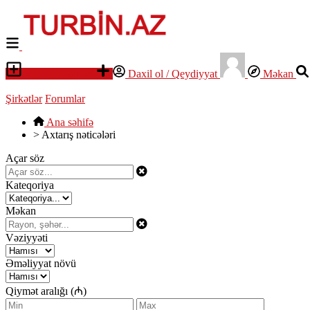
Elan yerləşdirin
Daxil ol / Qeydiyyat
Məkan
Şirkətlər
Forumlar
Ana səhifə
>
Axtarış nəticələri
Açar söz
Kateqoriya
Məkan
Vəziyyəti
Əməliyyat növü
Qiymət aralığı (₼)