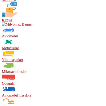
Kirayə
Avtomobil
Motosikllər
Yük maşınları
Mikroavtobuslar
Qoşqular
Avtomobil hissələri