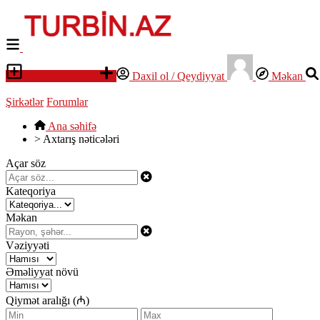
Elan yerləşdirin
Daxil ol / Qeydiyyat
Məkan
Şirkətlər
Forumlar
Ana səhifə
>
Axtarış nəticələri
Açar söz
Kateqoriya
Məkan
Vəziyyəti
Əməliyyat növü
Qiymət aralığı (₼)