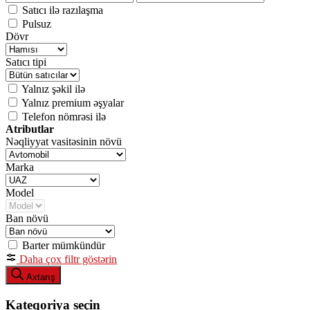
Satıcı ilə razılaşma
Pulsuz
Dövr
Satıcı tipi
Yalnız şəkil ilə
Yalnız premium əşyalar
Telefon nömrəsi ilə
Atributlar
Nəqliyyat vasitəsinin növü
Marka
Model
Ban növü
Barter mümkündür
Daha çox filtr göstərin
Axtarış
Kateqoriya seçin