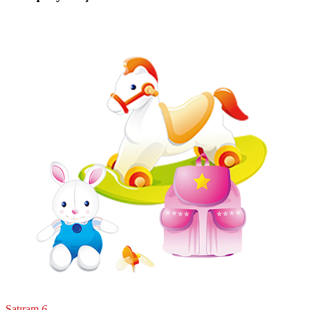
Satıram
6