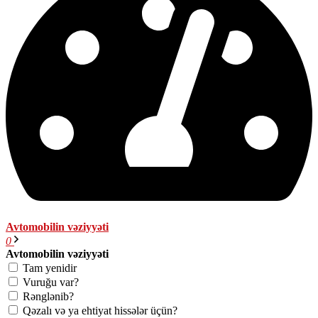
Avtomobilin vəziyyəti
0
Avtomobilin vəziyyəti
Tam yenidir
Vuruğu var?
Rənglənib?
Qəzalı və ya ehtiyat hissələr üçün?