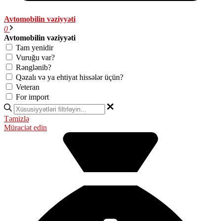
Avtomobilin vəziyyəti
0
Avtomobilin vəziyyəti
Tam yenidir
Vuruğu var?
Rənglənib?
Qəzalı və ya ehtiyat hissələr üçün?
Veteran
For import
Təmizlə
Müraciət edin