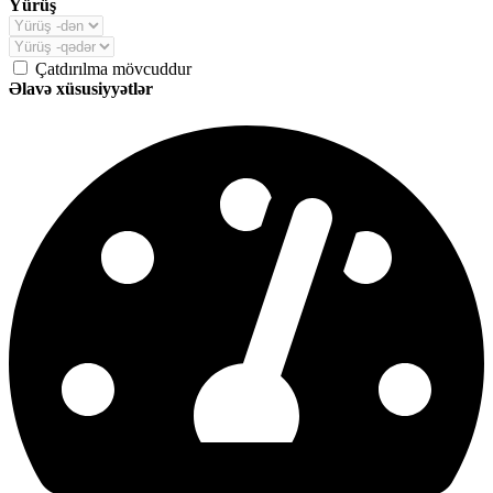
Yürüş
Çatdırılma mövcuddur
Əlavə xüsusiyyətlər