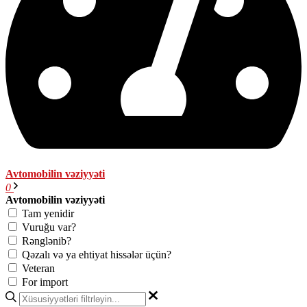
Avtomobilin vəziyyəti
0
Avtomobilin vəziyyəti
Tam yenidir
Vuruğu var?
Rənglənib?
Qəzalı və ya ehtiyat hissələr üçün?
Veteran
For import