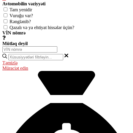
Avtomobilin vəziyyəti
Tam yenidir
Vuruğu var?
Rənglənib?
Qəzalı və ya ehtiyat hissələr üçün?
VİN nömrə
Mütləq deyil
Təmizlə
Müraciət edin