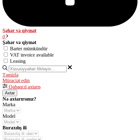
Şəhər və qiymət
0
Şəhər və qiymət
Barter mümkündür
VAT invoice available
Leasing
Təmizlə
Müraciət edin
Qabaqcıl axtarış
Axtar
Nə axtarırsınız?
Marka
Model
Buraxılış ili