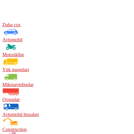
Daha çox
Avtomobil
Motosikllər
Yük maşınları
Mikroavtobuslar
Qoşqular
Avtomobil hissələri
Construction