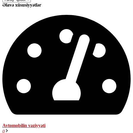
Əlavə xüsusiyyətlər
Avtomobilin vəziyyəti
0