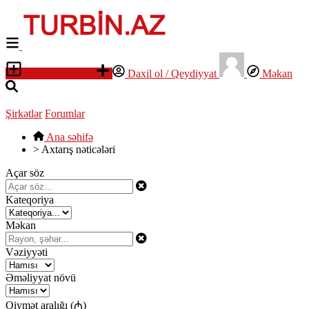
Elan yerləşdirin
Daxil ol / Qeydiyyat
Məkan
Şirkətlər
Forumlar
Ana səhifə
>
Axtarış nəticələri
Açar söz
Kateqoriya
Məkan
Vəziyyəti
Əməliyyat növü
Qiymət aralığı (₼)