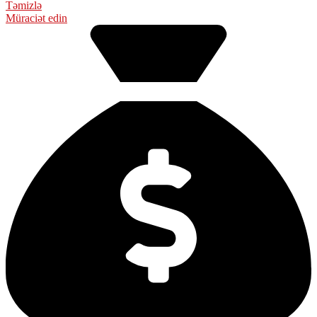
Təmizlə
Müraciət edin