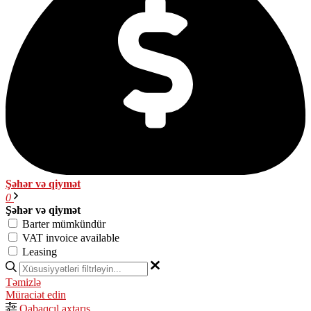
Şəhər və qiymət
0
Şəhər və qiymət
Barter mümkündür
VAT invoice available
Leasing
Təmizlə
Müraciət edin
Qabaqcıl axtarış