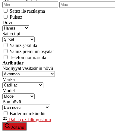
Satıcı ilə razılaşma
Pulsuz
Dövr
Satıcı tipi
Yalnız şəkil ilə
Yalnız premium əşyalar
Telefon nömrəsi ilə
Atributlar
Nəqliyyat vasitəsinin növü
Marka
Model
Ban növü
Barter mümkündür
Daha çox filtr göstərin
Axtarış