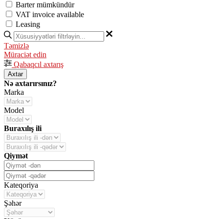
Barter mümkündür
VAT invoice available
Leasing
Təmizlə
Müraciət edin
Qabaqcıl axtarış
Axtar
Nə axtarırsınız?
Marka
Model
Buraxılış ili
Qiymət
Kateqoriya
Şəhər