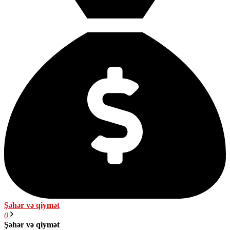
Şəhər və qiymət
0
Şəhər və qiymət