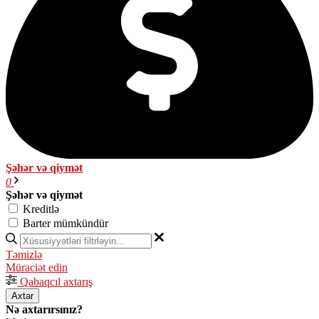
Şəhər və qiymət
0
Şəhər və qiymət
Kreditlə
Barter mümkündür
Təmizlə
Müraciət edin
Qabaqcıl axtarış
Axtar
Nə axtarırsınız?