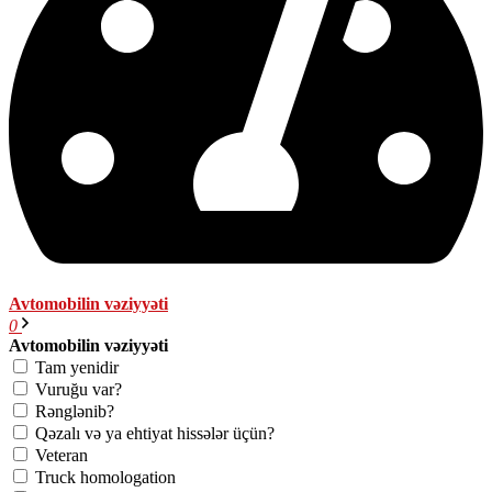
Avtomobilin vəziyyəti
0
Avtomobilin vəziyyəti
Tam yenidir
Vuruğu var?
Rənglənib?
Qəzalı və ya ehtiyat hissələr üçün?
Veteran
Truck homologation