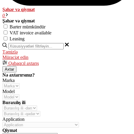
Şəhər və qiymət
0
Şəhər və qiymət
Barter mümkündür
VAT invoice available
Leasing
Təmizlə
Müraciət edin
Qabaqcıl axtarış
Axtar
Nə axtarırsınız?
Marka
Model
Buraxılış ili
Application
Qiymət