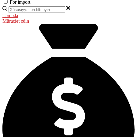
For import
Təmizlə
Müraciət edin