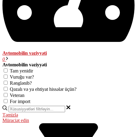
Avtomobilin vəziyyəti
0
Avtomobilin vəziyyəti
Tam yenidir
Vuruğu var?
Rənglənib?
Qəzalı və ya ehtiyat hissələr üçün?
Veteran
For import
Təmizlə
Müraciət edin