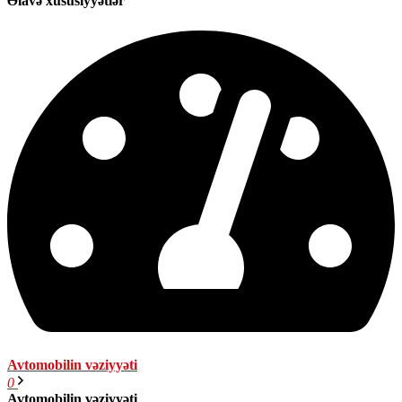
Əlavə xüsusiyyətlər
Avtomobilin vəziyyəti
0
Avtomobilin vəziyyəti