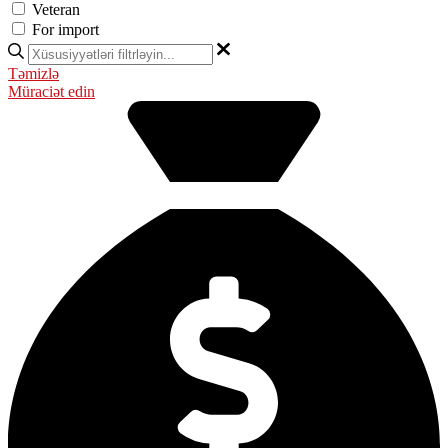
Veteran
For import
Təmizlə
Müraciət edin