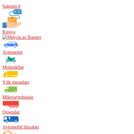
Satıram
6
Kirayə
Avtomobil
Motosikllər
Yük maşınları
Mikroavtobuslar
Qoşqular
Avtomobil hissələri