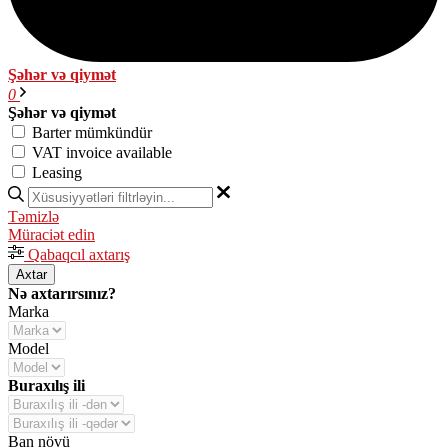
Şəhər və qiymət
0
Şəhər və qiymət
Barter mümkündür
VAT invoice available
Leasing
Təmizlə
Müraciət edin
Qabaqcıl axtarış
Axtar
Nə axtarırsınız?
Marka
Model
Buraxılış ili
Ban növü