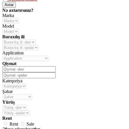
Axtar
Nə axtarırsınız?
Marka
Model
Buraxılış ili
Application
Qiymət
Kateqoriya
Şəhər
Yürüş
Rent
Rent
Sale