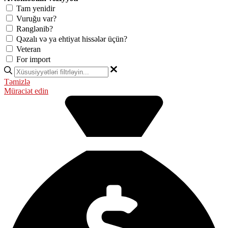
Tam yenidir
Vuruğu var?
Rənglənib?
Qəzalı və ya ehtiyat hissələr üçün?
Veteran
For import
Təmizlə
Müraciət edin