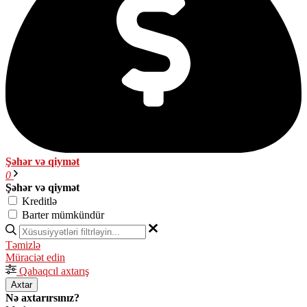
Şəhər və qiymət
0
Şəhər və qiymət
Kreditlə
Barter mümkündür
Təmizlə
Müraciət edin
Qabaqcıl axtarış
Axtar
Nə axtarırsınız?