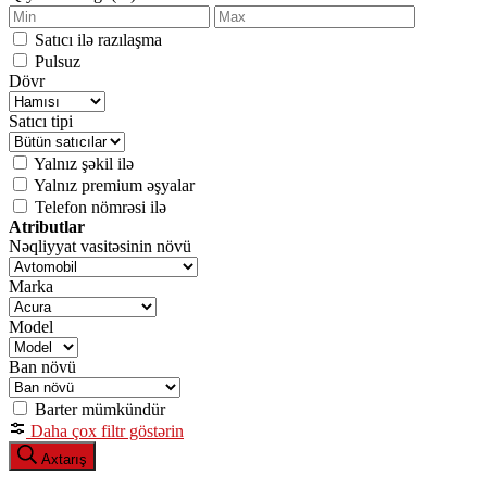
Satıcı ilə razılaşma
Pulsuz
Dövr
Satıcı tipi
Yalnız şəkil ilə
Yalnız premium əşyalar
Telefon nömrəsi ilə
Atributlar
Nəqliyyat vasitəsinin növü
Marka
Model
Ban növü
Barter mümkündür
Daha çox filtr göstərin
Axtarış