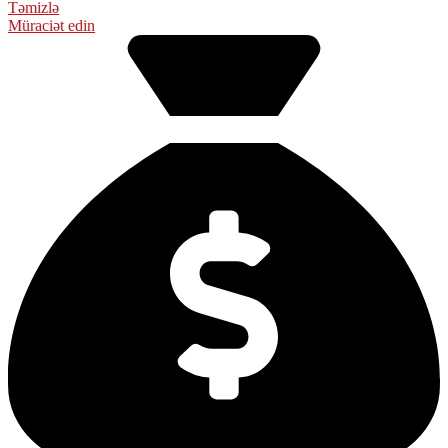
Təmizlə
Müraciət edin