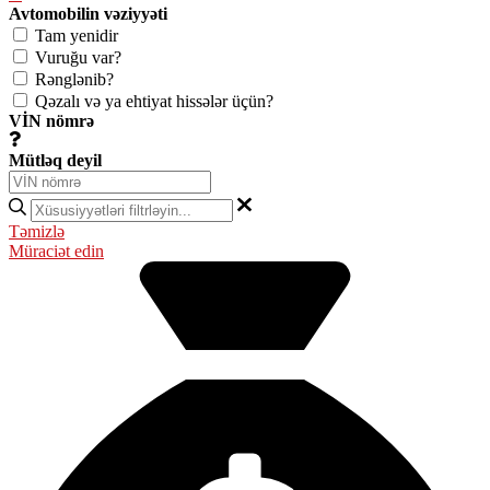
Avtomobilin vəziyyəti
Tam yenidir
Vuruğu var?
Rənglənib?
Qəzalı və ya ehtiyat hissələr üçün?
VİN nömrə
Mütləq deyil
Təmizlə
Müraciət edin