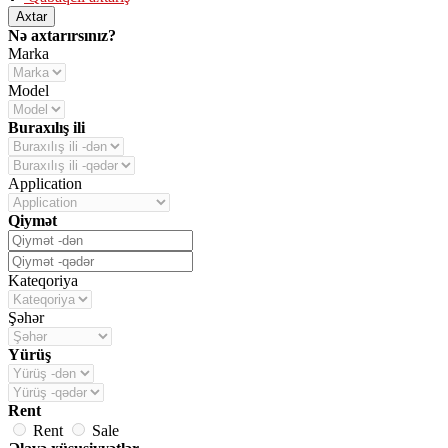
Axtar
Nə axtarırsınız?
Marka
Model
Buraxılış ili
Application
Qiymət
Kateqoriya
Şəhər
Yürüş
Rent
Rent
Sale