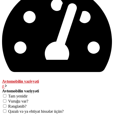
Avtomobilin vəziyyəti
0
Avtomobilin vəziyyəti
Tam yenidir
Vuruğu var?
Rənglənib?
Qəzalı və ya ehtiyat hissələr üçün?