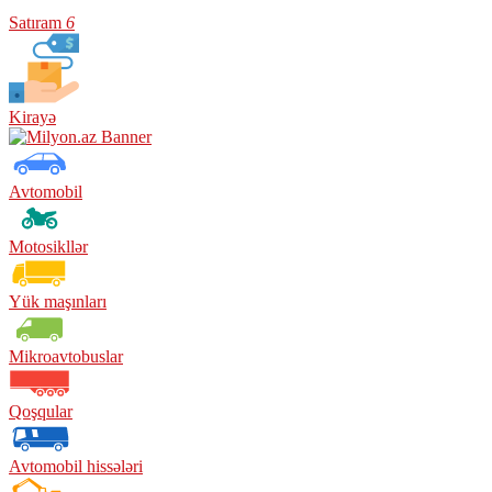
Satıram
6
Kirayə
Avtomobil
Motosikllər
Yük maşınları
Mikroavtobuslar
Qoşqular
Avtomobil hissələri