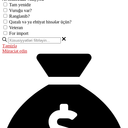
Tam yenidir
Vuruğu var?
Rənglənib?
Qəzalı və ya ehtiyat hissələr üçün?
Veteran
For import
Təmizlə
Müraciət edin