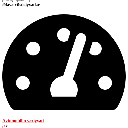
Əlavə xüsusiyyətlər
Avtomobilin vəziyyəti
0