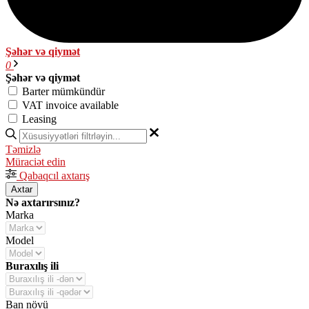
Şəhər və qiymət
0
Şəhər və qiymət
Barter mümkündür
VAT invoice available
Leasing
Təmizlə
Müraciət edin
Qabaqcıl axtarış
Axtar
Nə axtarırsınız?
Marka
Model
Buraxılış ili
Ban növü