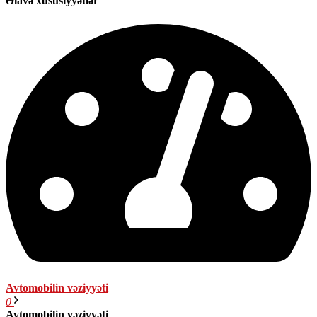
Əlavə xüsusiyyətlər
Avtomobilin vəziyyəti
0
Avtomobilin vəziyyəti