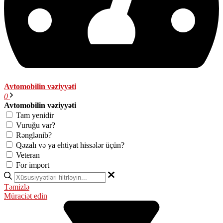
Avtomobilin vəziyyəti
0
Avtomobilin vəziyyəti
Tam yenidir
Vuruğu var?
Rənglənib?
Qəzalı və ya ehtiyat hissələr üçün?
Veteran
For import
Təmizlə
Müraciət edin