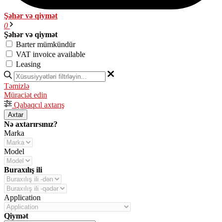
Şəhər və qiymət
0
Şəhər və qiymət
Barter mümkündür
VAT invoice available
Leasing
Təmizlə
Müraciət edin
Qabaqcıl axtarış
Axtar
Nə axtarırsınız?
Marka
Model
Buraxılış ili
Application
Qiymət