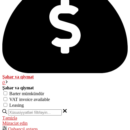
Şəhər və qiymət
0
Şəhər və qiymət
Barter mümkündür
VAT invoice available
Leasing
Təmizlə
Müraciət edin
Qabaqcıl axtarış