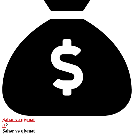
Şəhər və qiymət
0
Şəhər və qiymət