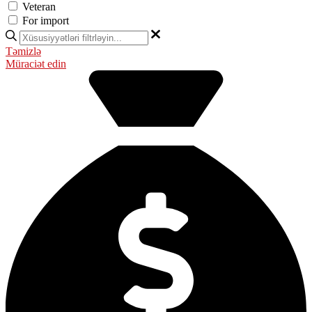
Veteran
For import
Təmizlə
Müraciət edin