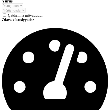
Yürüş
Çatdırılma mövcuddur
Əlavə xüsusiyyətlər