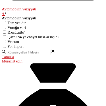
Avtomobilin vəziyyəti
0
Avtomobilin vəziyyəti
Tam yenidir
Vuruğu var?
Rənglənib?
Qəzalı və ya ehtiyat hissələr üçün?
Veteran
For import
Təmizlə
Müraciət edin