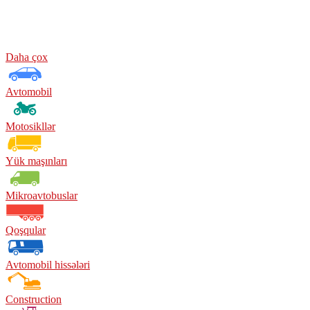
Daha çox
Avtomobil
Motosikllər
Yük maşınları
Mikroavtobuslar
Qoşqular
Avtomobil hissələri
Construction