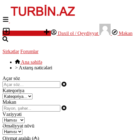
Elan yerləşdirin
Daxil ol / Qeydiyyat
Məkan
Şirkətlər
Forumlar
Ana səhifə
>
Axtarış nəticələri
Açar söz
Kateqoriya
Məkan
Vəziyyəti
Əməliyyat növü
Qiymət aralığı (₼)