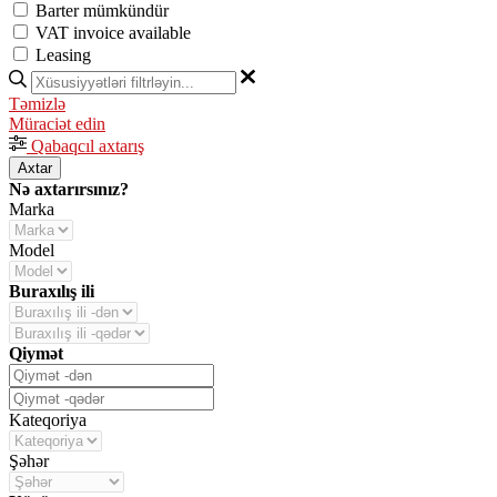
Barter mümkündür
VAT invoice available
Leasing
Təmizlə
Müraciət edin
Qabaqcıl axtarış
Axtar
Nə axtarırsınız?
Marka
Model
Buraxılış ili
Qiymət
Kateqoriya
Şəhər