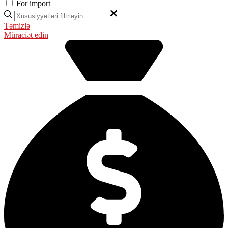
For import
Təmizlə
Müraciət edin