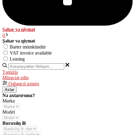
Şəhər və qiymət
0
Şəhər və qiymət
Barter mümkündür
VAT invoice available
Leasing
Təmizlə
Müraciət edin
Qabaqcıl axtarış
Axtar
Nə axtarırsınız?
Marka
Model
Buraxılış ili