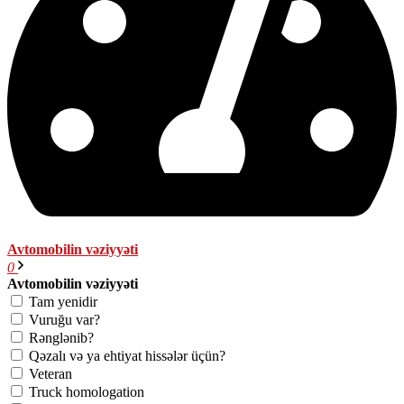
Avtomobilin vəziyyəti
0
Avtomobilin vəziyyəti
Tam yenidir
Vuruğu var?
Rənglənib?
Qəzalı və ya ehtiyat hissələr üçün?
Veteran
Truck homologation