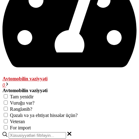
Avtomobilin vəziyyəti
0
Avtomobilin vəziyyəti
Tam yenidir
Vuruğu var?
Rənglənib?
Qəzalı və ya ehtiyat hissələr üçün?
Veteran
For import