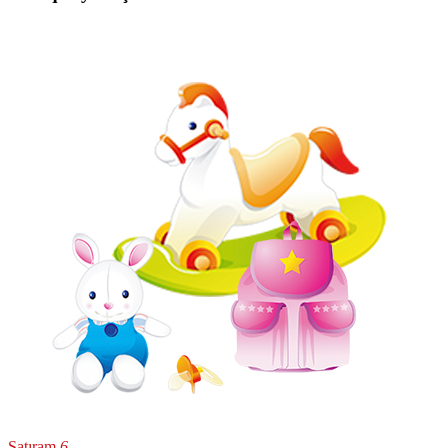
Satıram
6