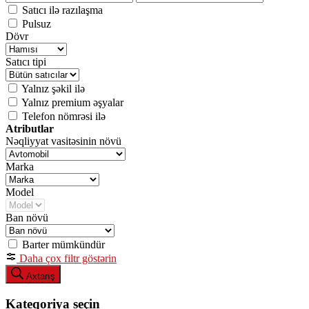
Satıcı ilə razılaşma
Pulsuz
Dövr
Satıcı tipi
Yalnız şəkil ilə
Yalnız premium əşyalar
Telefon nömrəsi ilə
Atributlar
Nəqliyyat vasitəsinin növü
Marka
Model
Ban növü
Barter mümkündür
Daha çox filtr göstərin
Axtarış
Kateqoriya seçin