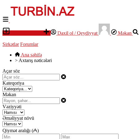
Elan yerləşdirin
Daxil ol / Qeydiyyat
Məkan
Şirkətlər
Forumlar
Ana səhifə
>
Axtarış nəticələri
Açar söz
Kateqoriya
Məkan
Vəziyyəti
Əməliyyat növü
Qiymət aralığı (₼)