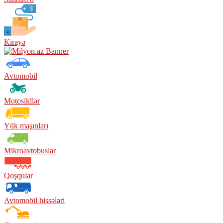
Kirayə
Avtomobil
Motosikllər
Yük maşınları
Mikroavtobuslar
Qoşqular
Avtomobil hissələri