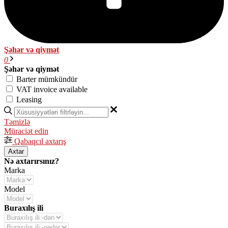
Şəhər və qiymət
0
Şəhər və qiymət
Barter mümkündür
VAT invoice available
Leasing
Təmizlə
Müraciət edin
Qabaqcıl axtarış
Axtar
Nə axtarırsınız?
Marka
Model
Buraxılış ili