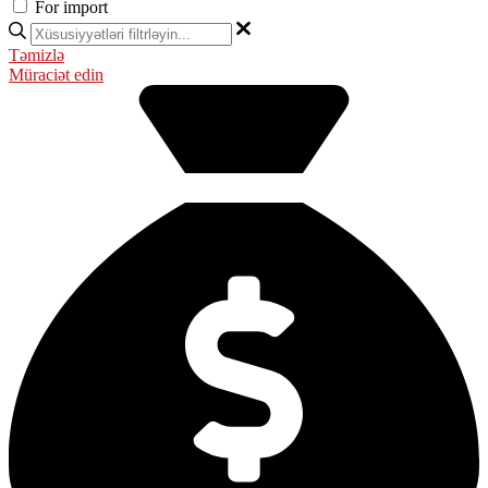
For import
Təmizlə
Müraciət edin