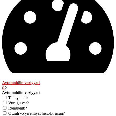
Avtomobilin vəziyyəti
0
Avtomobilin vəziyyəti
Tam yenidir
Vuruğu var?
Rənglənib?
Qəzalı və ya ehtiyat hissələr üçün?