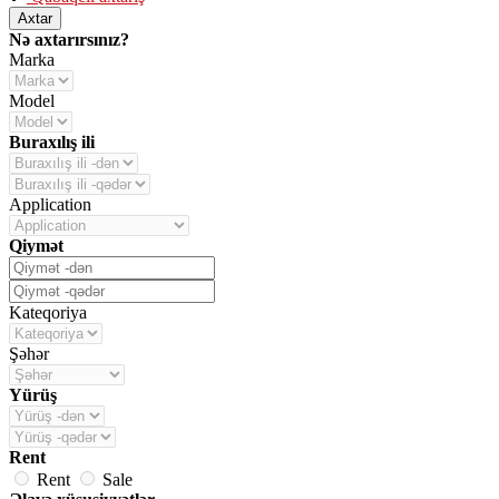
Axtar
Nə axtarırsınız?
Marka
Model
Buraxılış ili
Application
Qiymət
Kateqoriya
Şəhər
Yürüş
Rent
Rent
Sale