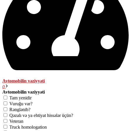
Avtomobilin vəziyyəti
0
Avtomobilin vəziyyəti
Tam yenidir
Vuruğu var?
Rənglənib?
Qəzalı və ya ehtiyat hissələr üçün?
Veteran
Truck homologation