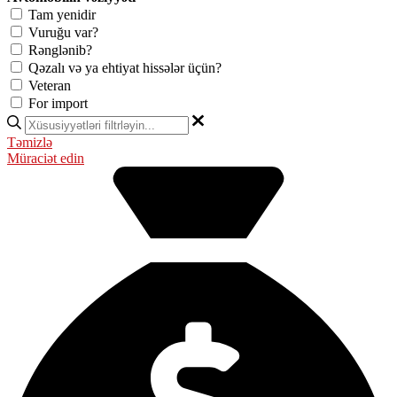
Tam yenidir
Vuruğu var?
Rənglənib?
Qəzalı və ya ehtiyat hissələr üçün?
Veteran
For import
Təmizlə
Müraciət edin