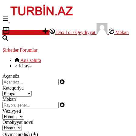
Elan yerləşdirin
Daxil ol / Qeydiyyat
Məkan
Şirkətlər
Forumlar
Ana səhifə
>
Kirayə
Açar söz
Kateqoriya
Məkan
Vəziyyəti
Əməliyyat növü
Qiymət aralığı (₼)