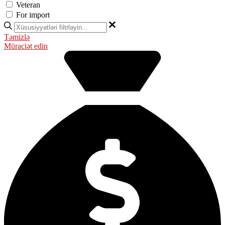
Veteran
For import
Təmizlə
Müraciət edin