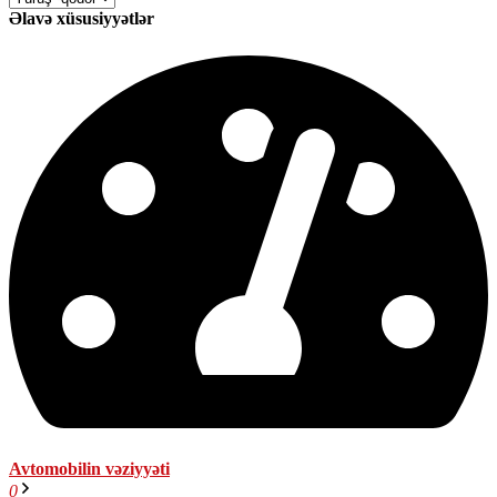
Əlavə xüsusiyyətlər
Avtomobilin vəziyyəti
0