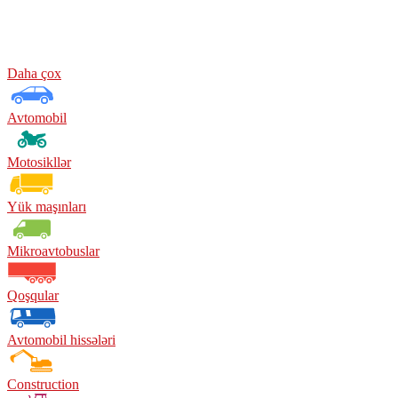
Daha çox
Avtomobil
Motosikllər
Yük maşınları
Mikroavtobuslar
Qoşqular
Avtomobil hissələri
Construction