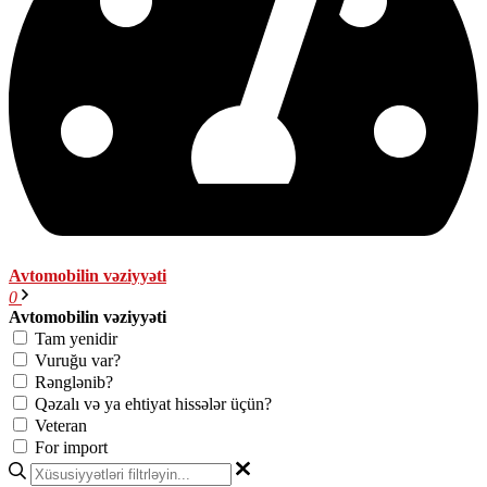
Avtomobilin vəziyyəti
0
Avtomobilin vəziyyəti
Tam yenidir
Vuruğu var?
Rənglənib?
Qəzalı və ya ehtiyat hissələr üçün?
Veteran
For import