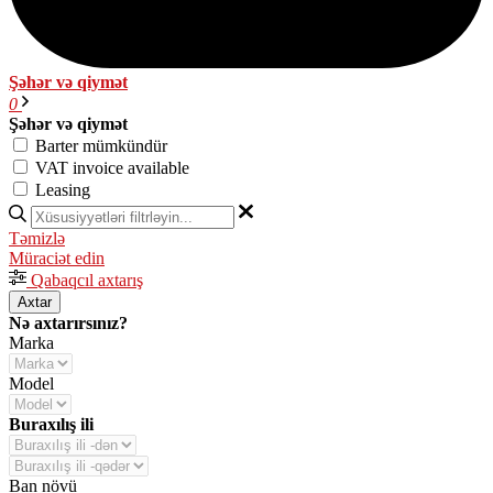
Şəhər və qiymət
0
Şəhər və qiymət
Barter mümkündür
VAT invoice available
Leasing
Təmizlə
Müraciət edin
Qabaqcıl axtarış
Axtar
Nə axtarırsınız?
Marka
Model
Buraxılış ili
Ban növü