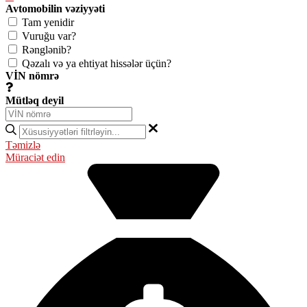
Avtomobilin vəziyyəti
Tam yenidir
Vuruğu var?
Rənglənib?
Qəzalı və ya ehtiyat hissələr üçün?
VİN nömrə
Mütləq deyil
Təmizlə
Müraciət edin