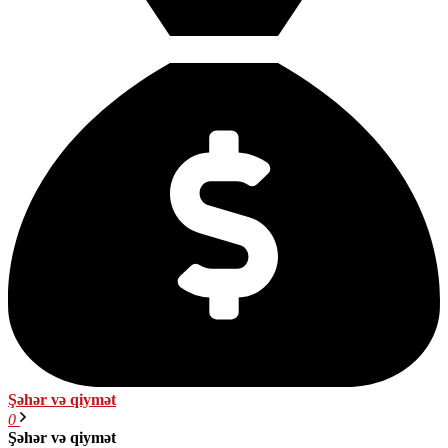
Şəhər və qiymət
0
Şəhər və qiymət