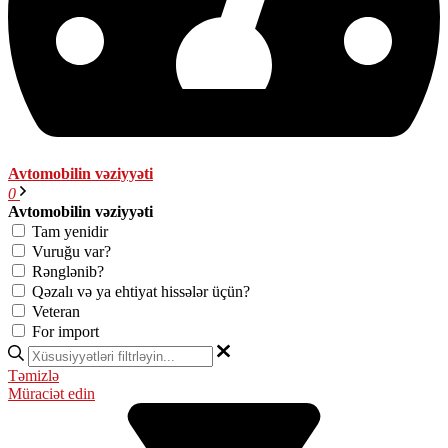
Avtomobilin vəziyyəti
0
Avtomobilin vəziyyəti
Tam yenidir
Vuruğu var?
Rənglənib?
Qəzalı və ya ehtiyat hissələr üçün?
Veteran
For import
Təmizlə
Müraciət edin