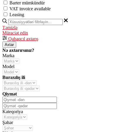
Barter mümkündür
VAT invoice available
Leasing
Təmizlə
Müraciət edin
Qabaqcıl axtarış
Axtar
Nə axtarırsınız?
Marka
Model
Buraxılış ili
Qiymət
Kateqoriya
Şəhər