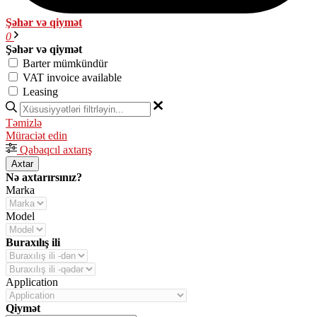
Şəhər və qiymət
0
Şəhər və qiymət
Barter mümkündür
VAT invoice available
Leasing
Təmizlə
Müraciət edin
Qabaqcıl axtarış
Axtar
Nə axtarırsınız?
Marka
Model
Buraxılış ili
Application
Qiymət