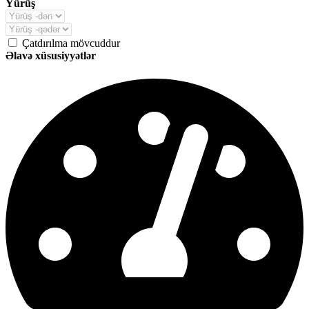
Yürüş
Çatdırılma mövcuddur
Əlavə xüsusiyyətlər