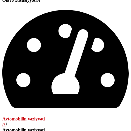
Əlavə xüsusiyyətlər
Avtomobilin vəziyyəti
0
Avtomobilin vəziyyəti