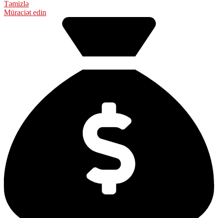
Təmizlə
Müraciət edin