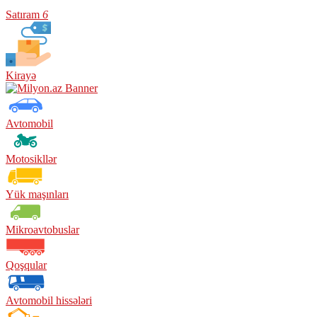
Satıram
6
Kirayə
Avtomobil
Motosikllər
Yük maşınları
Mikroavtobuslar
Qoşqular
Avtomobil hissələri