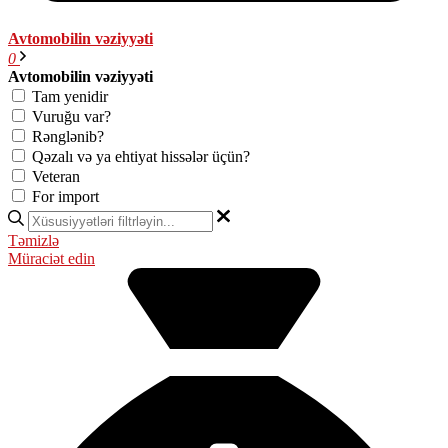
Avtomobilin vəziyyəti
0
Avtomobilin vəziyyəti
Tam yenidir
Vuruğu var?
Rənglənib?
Qəzalı və ya ehtiyat hissələr üçün?
Veteran
For import
Təmizlə
Müraciət edin