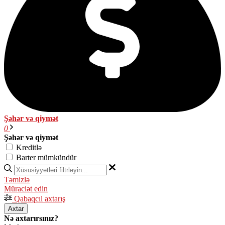
Şəhər və qiymət
0
Şəhər və qiymət
Kreditlə
Barter mümkündür
Təmizlə
Müraciət edin
Qabaqcıl axtarış
Axtar
Nə axtarırsınız?