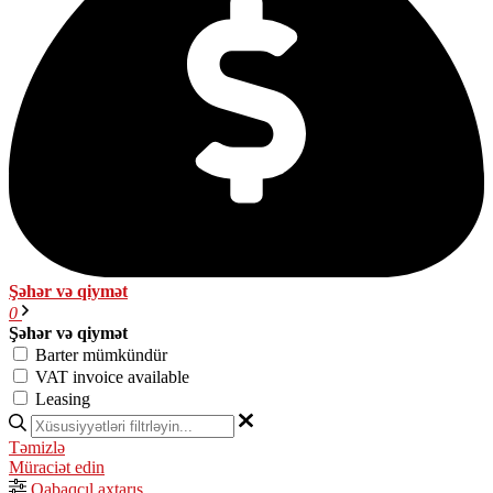
Şəhər və qiymət
0
Şəhər və qiymət
Barter mümkündür
VAT invoice available
Leasing
Təmizlə
Müraciət edin
Qabaqcıl axtarış